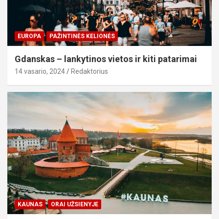
EUROPA
PAŽINTINĖS KELIONĖS
Gdanskas – lankytinos vietos ir kiti patarimai
14 vasario, 2024
Redaktorius
KAUNAS
ORAI UŽSIENYJE