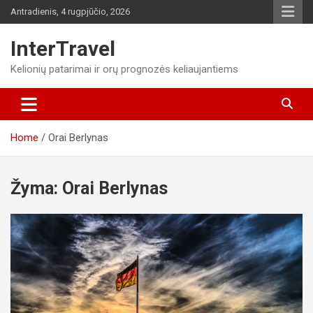
Skip
Antradienis, 4 rugpjūčio, 2026
to
content
InterTravel
Kelionių patarimai ir orų prognozės keliaujantiems
Home
Orai Berlynas
Žyma:
Orai Berlynas