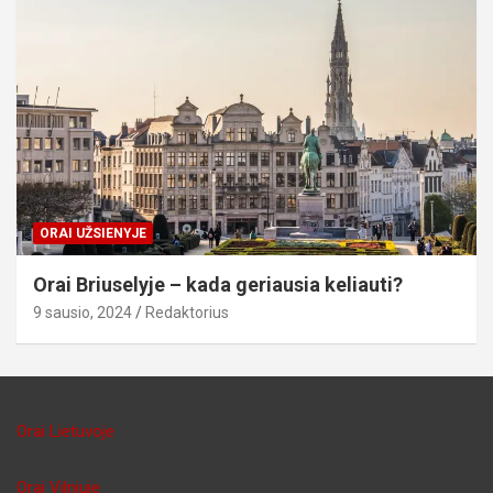
ORAI UŽSIENYJE
Orai Briuselyje – kada geriausia keliauti?
9 sausio, 2024
Redaktorius
Orai Lietuvoje
Orai Vilniuje