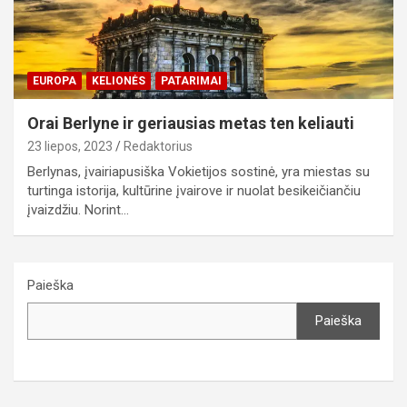
EUROPA
KELIONĖS
PATARIMAI
Orai Berlyne ir geriausias metas ten keliauti
23 liepos, 2023
Redaktorius
Berlynas, įvairiapusiška Vokietijos sostinė, yra miestas su
turtinga istorija, kultūrine įvairove ir nuolat besikeičiančiu
įvaizdžiu. Norint…
Paieška
Paieška