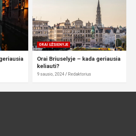
ORAI UŽSIENYJE
geriausia
Orai Briuselyje – kada geriausia
keliauti?
9 sausio, 2024
Redaktorius