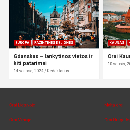
EUROPA
PAŽINTINĖS KELIONĖS
KAUNAS
Gdanskas – lankytinos vietos ir
Orai Kau
kiti patarimai
10 sausio, 
14 vasario, 2024
Redaktorius
Orai Lietuvoje
Malta orai
Orai Vilniuje
Orai Hurgado