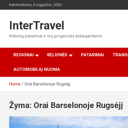
Skip
Ketvirtadienis, 6 rugpjūčio, 2026
to
content
InterTravel
Kelionių patarimai ir orų prognozės keliaujantiems
REGIONAI
KELIONĖS
PATARIMAI
TRANS
AUTOMOBILIŲ NUOMA
Home
Orai Barselonoje Rugsėjį
Žyma:
Orai Barselonoje Rugsėjį