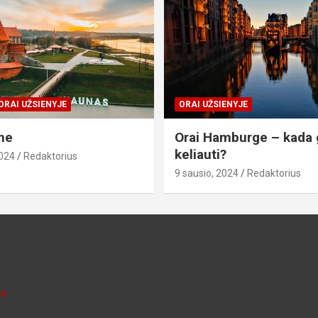
ORAI UŽSIENYJE
ORAI UŽSIENYJE
ne
Orai Hamburge – kada 
keliauti?
2024
Redaktorius
9 sausio, 2024
Redaktorius
je