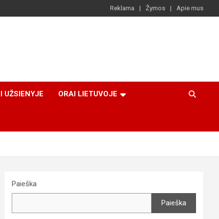
Reklama
Žymos
Apie mus
I UŽSIENYJE
ORAI LIETUVOJE
Paieška
Paieška