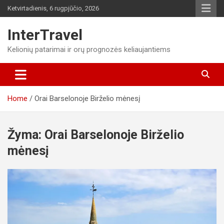
Skip
Ketvirtadienis, 6 rugpjūčio, 2026
to
content
InterTravel
Kelionių patarimai ir orų prognozės keliaujantiems
Home
Orai Barselonoje Birželio mėnesį
Žyma:
Orai Barselonoje Birželio
mėnesį