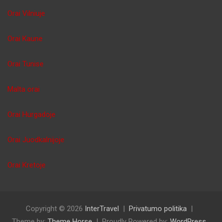
Orai Vilniuje
Orai Kaune
Orai Tunise
Malta orai
Orai Hurgadoje
Orai Juodkalnijoje
Orai Kretoje
Copyright © 2026
InterTravel
Privatumo politika
Theme by:
Theme Horse
Proudly Powered by:
WordPress