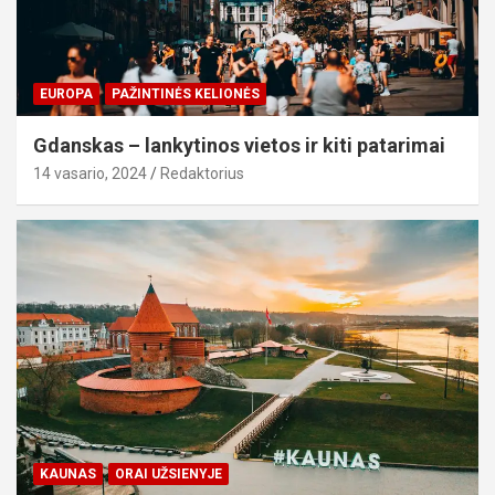
EUROPA
PAŽINTINĖS KELIONĖS
Gdanskas – lankytinos vietos ir kiti patarimai
14 vasario, 2024
Redaktorius
KAUNAS
ORAI UŽSIENYJE