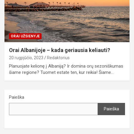
ORAI UŽSIENYJE
Orai Albanijoje – kada geriausia keliauti?
20 rugpjūčio, 2023
Redaktorius
Planuojate kelionę į Albaniją? Ir domina orų sezoniškumas
šiame regione? Tuomet estate ten, kur reikia! Šiame…
Paieška
Paieška