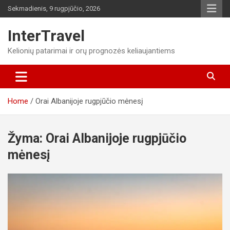
Skip
Sekmadienis, 9 rugpjūčio, 2026
to
content
InterTravel
Kelionių patarimai ir orų prognozės keliaujantiems
Home
Orai Albanijoje rugpjūčio mėnesį
Žyma:
Orai Albanijoje rugpjūčio
mėnesį