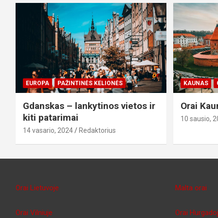
EUROPA
PAŽINTINĖS KELIONĖS
KAUNAS
Gdanskas – lankytinos vietos ir
Orai Kau
kiti patarimai
10 sausio, 
14 vasario, 2024
Redaktorius
Orai Lietuvoje
Malta orai
Orai Vilniuje
Orai Hurgado