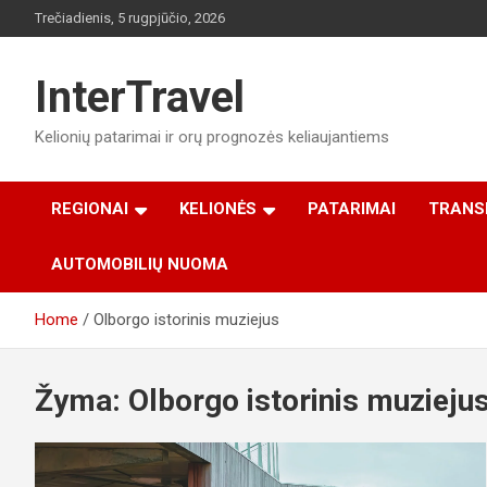
Skip
Trečiadienis, 5 rugpjūčio, 2026
to
content
InterTravel
Kelionių patarimai ir orų prognozės keliaujantiems
REGIONAI
KELIONĖS
PATARIMAI
TRANS
AUTOMOBILIŲ NUOMA
Home
Olborgo istorinis muziejus
Žyma:
Olborgo istorinis muzieju