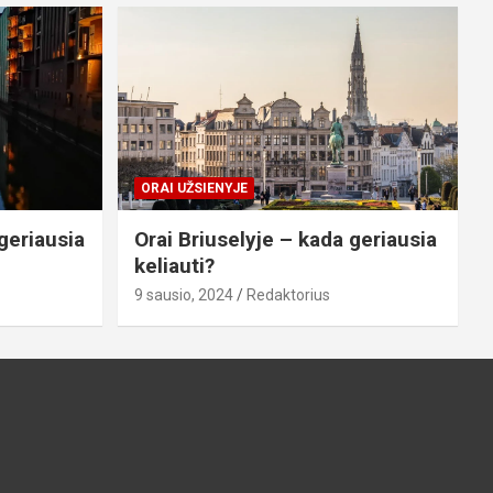
ORAI UŽSIENYJE
geriausia
Orai Briuselyje – kada geriausia
keliauti?
9 sausio, 2024
Redaktorius