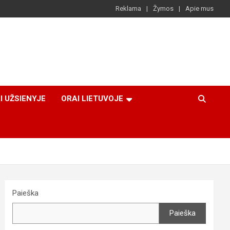
Reklama
Žymos
Apie mus
I UŽSIENYJE
ORAI LIETUVOJE
Paieška
Paieška