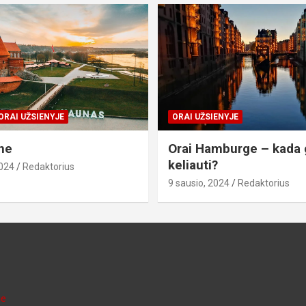
ORAI UŽSIENYJE
ORAI UŽSIENYJE
ne
Orai Hamburge – kada 
keliauti?
2024
Redaktorius
9 sausio, 2024
Redaktorius
je