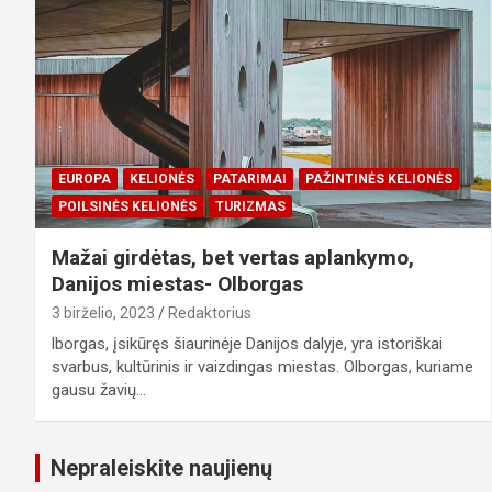
EUROPA
KELIONĖS
PATARIMAI
PAŽINTINĖS KELIONĖS
POILSINĖS KELIONĖS
TURIZMAS
Mažai girdėtas, bet vertas aplankymo,
Danijos miestas- Olborgas
3 birželio, 2023
Redaktorius
lborgas, įsikūręs šiaurinėje Danijos dalyje, yra istoriškai
svarbus, kultūrinis ir vaizdingas miestas. Olborgas, kuriame
gausu žavių…
Nepraleiskite naujienų