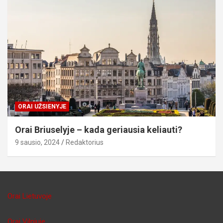
ORAI UŽSIENYJE
Orai Briuselyje – kada geriausia keliauti?
9 sausio, 2024
Redaktorius
Orai Lietuvoje
Orai Vilniuje