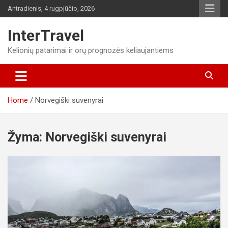
Skip
Antradienis, 4 rugpjūčio, 2026
to
content
InterTravel
Kelionių patarimai ir orų prognozės keliaujantiems
Home
Norvegiški suvenyrai
Žyma:
Norvegiški suvenyrai