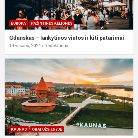
EUROPA
PAŽINTINĖS KELIONĖS
Gdanskas – lankytinos vietos ir kiti patarimai
14 vasario, 2024
Redaktorius
KAUNAS
ORAI UŽSIENYJE