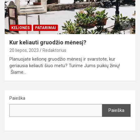
KELIONĖS
PATARIMAI
Kur keliauti gruodžio mėnesį?
20 liepos, 2023
Redaktorius
Planuojate kelionę gruodžio mėnesį ir svarstote, kur
geriausia keliauti šiuo metu? Turime Jums puikių žinių!
Šiame…
Paieška
Paieška