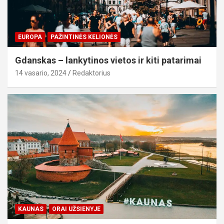
EUROPA
PAŽINTINĖS KELIONĖS
Gdanskas – lankytinos vietos ir kiti patarimai
14 vasario, 2024
Redaktorius
KAUNAS
ORAI UŽSIENYJE