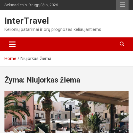
Skip
Sekmadienis, 9 rugpjūčio, 2026
to
content
InterTravel
Kelionių patarimai ir orų prognozės keliaujantiems
Home
Niujorkas žiema
Žyma:
Niujorkas žiema