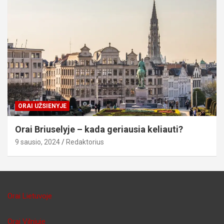
ORAI UŽSIENYJE
Orai Briuselyje – kada geriausia keliauti?
9 sausio, 2024
Redaktorius
Orai Lietuvoje
Orai Vilniuje