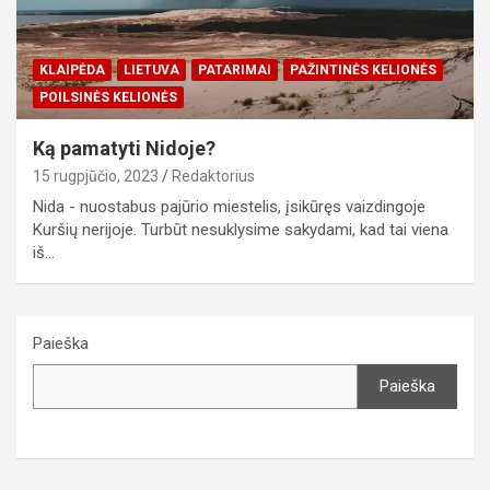
KLAIPĖDA
LIETUVA
PATARIMAI
PAŽINTINĖS KELIONĖS
POILSINĖS KELIONĖS
Ką pamatyti Nidoje?
15 rugpjūčio, 2023
Redaktorius
Nida - nuostabus pajūrio miestelis, įsikūręs vaizdingoje
Kuršių nerijoje. Turbūt nesuklysime sakydami, kad tai viena
iš…
Paieška
Paieška