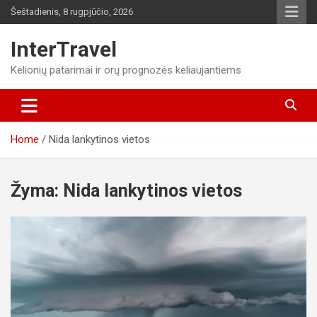
Skip
Šeštadienis, 8 rugpjūčio, 2026
to
content
InterTravel
Kelionių patarimai ir orų prognozės keliaujantiems
Home
Nida lankytinos vietos
Žyma:
Nida lankytinos vietos