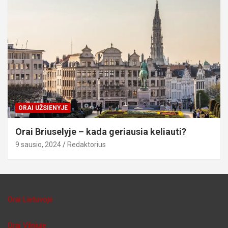
ORAI UŽSIENYJE
Orai Briuselyje – kada geriausia keliauti?
9 sausio, 2024
Redaktorius
Orai Lietuvoje
Orai Vilniuje