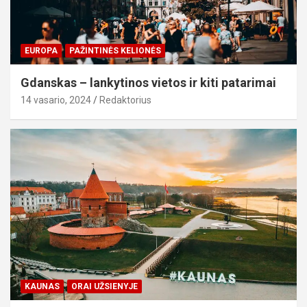
EUROPA
PAŽINTINĖS KELIONĖS
Gdanskas – lankytinos vietos ir kiti patarimai
14 vasario, 2024
Redaktorius
KAUNAS
ORAI UŽSIENYJE