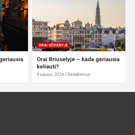
ORAI UŽSIENYJE
geriausia
Orai Briuselyje – kada geriausia
keliauti?
9 sausio, 2024
Redaktorius