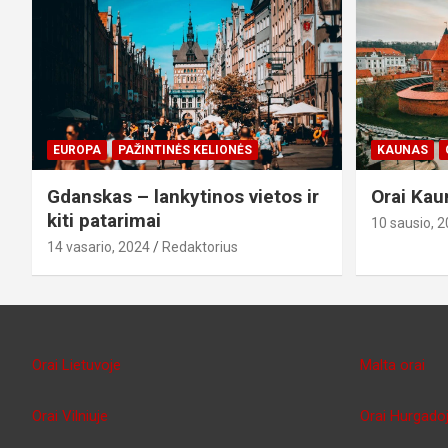
EUROPA
PAŽINTINĖS KELIONĖS
KAUNAS
Gdanskas – lankytinos vietos ir
Orai Kau
kiti patarimai
10 sausio, 
14 vasario, 2024
Redaktorius
Orai Lietuvoje
Malta orai
Orai Vilniuje
Orai Hurgado