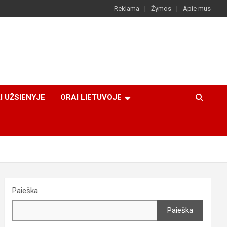
Reklama
Žymos
Apie mus
I UŽSIENYJE
ORAI LIETUVOJE
Paieška
Paieška