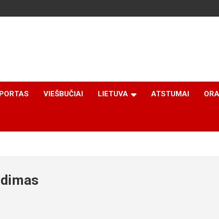
PORTAS
VIEŠBUČIAI
LIETUVA
ATSTUMAI
ORA
udimas