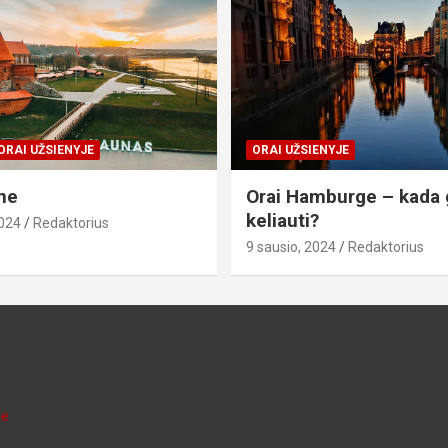
ORAI UŽSIENYJE
ORAI UŽSIENYJE
ne
Orai Hamburge – kada 
keliauti?
2024
Redaktorius
9 sausio, 2024
Redaktorius
je