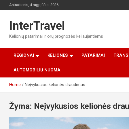
Skip
Antradienis, 4 rugpjūčio, 2026
to
content
InterTravel
Kelionių patarimai ir orų prognozės keliaujantiems
REGIONAI
KELIONĖS
PATARIMAI
TRANS
AUTOMOBILIŲ NUOMA
Home
Neįvykusios kelionės draudimas
Žyma:
Neįvykusios kelionės dra