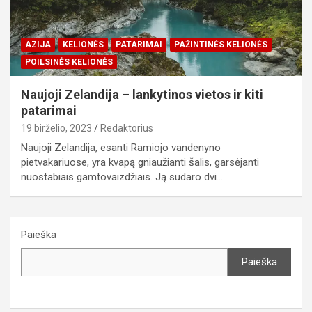
AZIJA
KELIONĖS
PATARIMAI
PAŽINTINĖS KELIONĖS
POILSINĖS KELIONĖS
Naujoji Zelandija – lankytinos vietos ir kiti
patarimai
19 birželio, 2023
Redaktorius
Naujoji Zelandija, esanti Ramiojo vandenyno
pietvakariuose, yra kvapą gniaužianti šalis, garsėjanti
nuostabiais gamtovaizdžiais. Ją sudaro dvi…
Paieška
Paieška