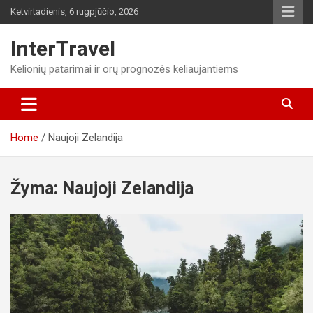
Skip
Ketvirtadienis, 6 rugpjūčio, 2026
to
content
InterTravel
Kelionių patarimai ir orų prognozės keliaujantiems
Home
Naujoji Zelandija
Žyma:
Naujoji Zelandija