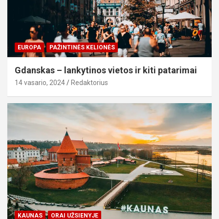
EUROPA
PAŽINTINĖS KELIONĖS
Gdanskas – lankytinos vietos ir kiti patarimai
14 vasario, 2024
Redaktorius
KAUNAS
ORAI UŽSIENYJE