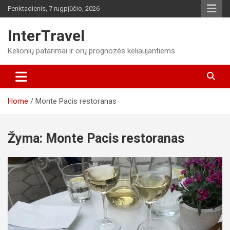
Skip
Penktadienis, 7 rugpjūčio, 2026
to
content
InterTravel
Kelionių patarimai ir orų prognozės keliaujantiems
Home
Monte Pacis restoranas
Žyma:
Monte Pacis restoranas