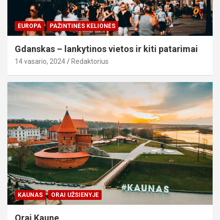
EUROPA
PAŽINTINĖS KELIONĖS
Gdanskas – lankytinos vietos ir kiti patarimai
14 vasario, 2024
Redaktorius
KAUNAS
ORAI UŽSIENYJE
Orai Kaune