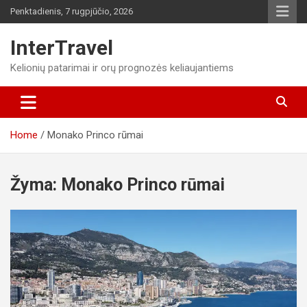
Skip
Penktadienis, 7 rugpjūčio, 2026
to
content
InterTravel
Kelionių patarimai ir orų prognozės keliaujantiems
Home
Monako Princo rūmai
Žyma:
Monako Princo rūmai