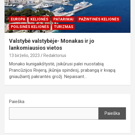
EUROPA
KELIONĖS
PATARIMAI
PAŽINTINĖS KELIONĖS
POILSINĖS KELIONĖS
TURIZMAS
Valstybė valstybėje- Monakas ir jo
lankomiausios vietos
13 birželio, 2023
Redaktorius
Monako kunigaikštystė, įsikūrusi palei nuostabią
Prancūzijos Rivjerą, įkūnija spindesį, prabangą ir kvapą
gniaužiantį pakrantės grožį. Nepaisant…
Paieška
Paieška