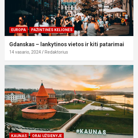
EUROPA
PAŽINTINĖS KELIONĖS
Gdanskas – lankytinos vietos ir kiti patarimai
14 vasario, 2024
Redaktorius
KAUNAS
ORAI UŽSIENYJE