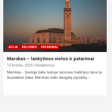
AZIJA
KELIONĖS
PATARIMAI
Marokas – lankytinos vietos ir patarimai
15 birželio, 2023
Redaktorius
Marokas - žavinga šalis, kurioje senovės tradicijos dera su
šiuolaikine įtaka. Marokas siūlo daugybę įspūdžių -…