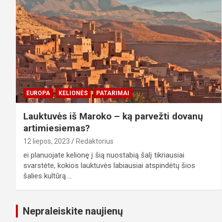
EUROPA
KELIONĖS
PATARIMAI
Lauktuvės iš Maroko – ką parvežti dovanų
artimiesiemas?
12 liepos, 2023
Redaktorius
ei planuojate kelionę į šią nuostabią šalį tikriausiai
svarstėte, kokios lauktuvės labiausiai atspindėtų šios
šalies kultūrą.…
Nepraleiskite naujienų