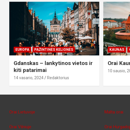
EUROPA
PAŽINTINĖS KELIONĖS
KAUNAS
Gdanskas – lankytinos vietos ir
Orai Kau
kiti patarimai
10 sausio, 
14 vasario, 2024
Redaktorius
Orai Lietuvoje
Malta orai
Orai Vilniuje
Orai Hurgado