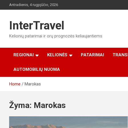
Skip
Antradienis, 4 rugpjūčio, 2026
to
content
InterTravel
Kelionių patarimai ir orų prognozės keliaujantiems
REGIONAI
KELIONĖS
PATARIMAI
TRANS
AUTOMOBILIŲ NUOMA
Home
Marokas
Žyma:
Marokas