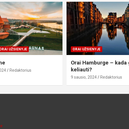
ORAI UŽSIENYJE
ORAI UŽSIENYJE
ne
Orai Hamburge – kada 
keliauti?
2024
Redaktorius
9 sausio, 2024
Redaktorius
je