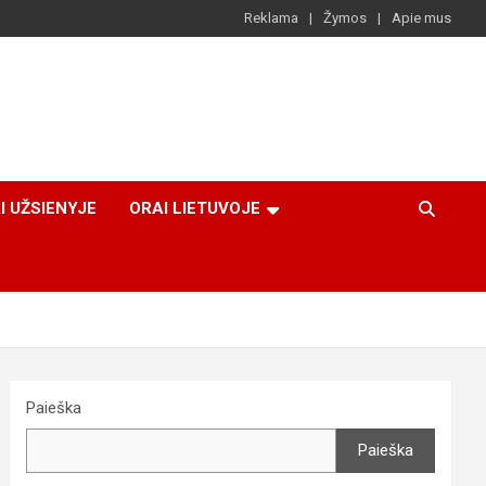
Reklama
Žymos
Apie mus
I UŽSIENYJE
ORAI LIETUVOJE
Paieška
Paieška