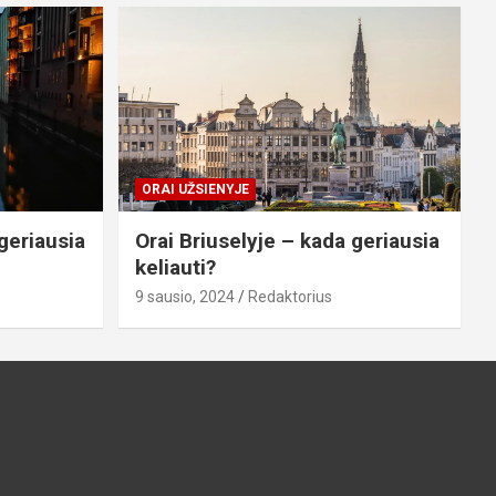
ORAI UŽSIENYJE
geriausia
Orai Briuselyje – kada geriausia
keliauti?
9 sausio, 2024
Redaktorius