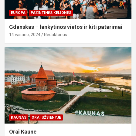
EUROPA
PAŽINTINĖS KELIONĖS
Gdanskas – lankytinos vietos ir kiti patarimai
14 vasario, 2024
Redaktorius
KAUNAS
ORAI UŽSIENYJE
Orai Kaune