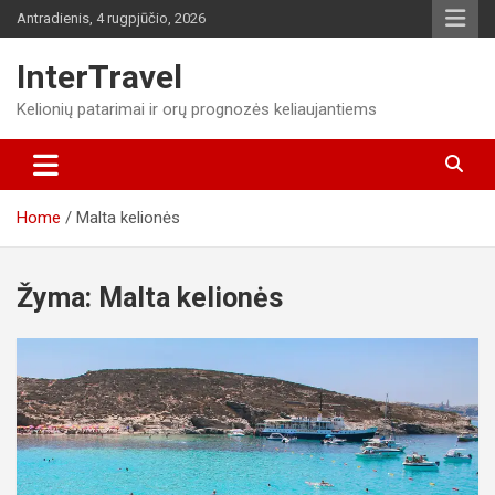
Skip
Antradienis, 4 rugpjūčio, 2026
to
content
InterTravel
Kelionių patarimai ir orų prognozės keliaujantiems
Home
Malta kelionės
Žyma:
Malta kelionės