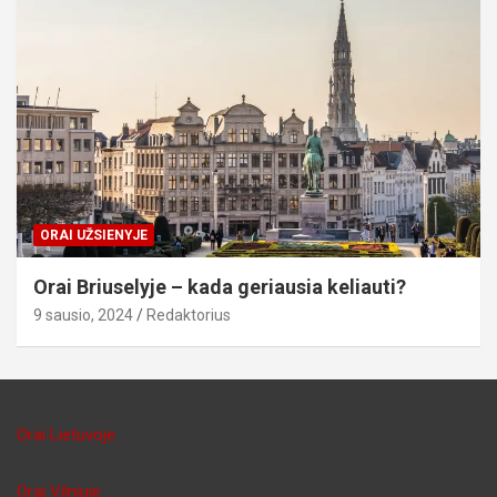
ORAI UŽSIENYJE
Orai Briuselyje – kada geriausia keliauti?
9 sausio, 2024
Redaktorius
Orai Lietuvoje
Orai Vilniuje