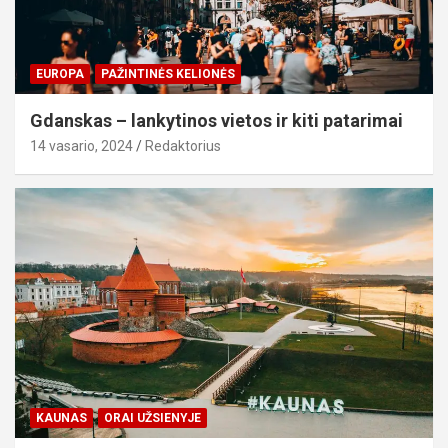
EUROPA
PAŽINTINĖS KELIONĖS
Gdanskas – lankytinos vietos ir kiti patarimai
14 vasario, 2024
Redaktorius
KAUNAS
ORAI UŽSIENYJE