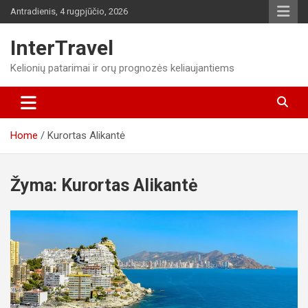
Skip
Antradienis, 4 rugpjūčio, 2026
to
content
InterTravel
Kelionių patarimai ir orų prognozės keliaujantiems
Home
Kurortas Alikantė
Žyma:
Kurortas Alikantė