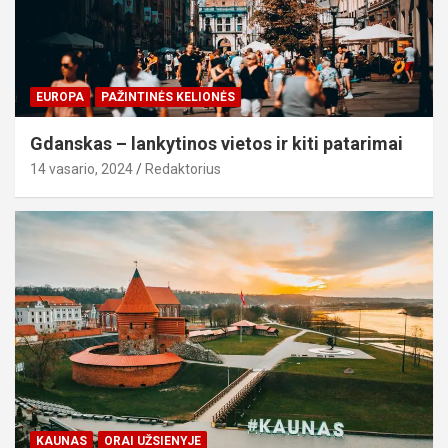
EUROPA
PAŽINTINĖS KELIONĖS
Gdanskas – lankytinos vietos ir kiti patarimai
14 vasario, 2024
Redaktorius
KAUNAS
ORAI UŽSIENYJE