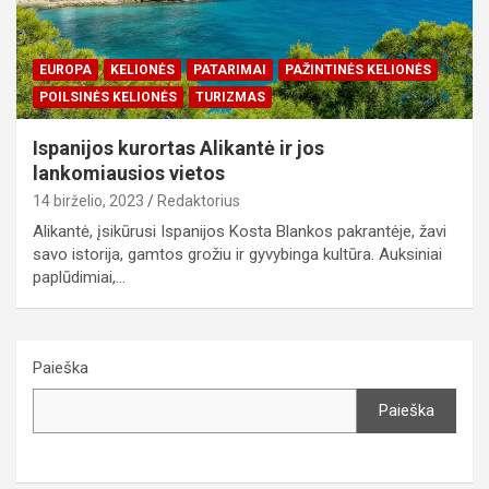
EUROPA
KELIONĖS
PATARIMAI
PAŽINTINĖS KELIONĖS
POILSINĖS KELIONĖS
TURIZMAS
Ispanijos kurortas Alikantė ir jos
lankomiausios vietos
14 birželio, 2023
Redaktorius
Alikantė, įsikūrusi Ispanijos Kosta Blankos pakrantėje, žavi
savo istorija, gamtos grožiu ir gyvybinga kultūra. Auksiniai
paplūdimiai,…
Paieška
Paieška