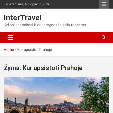
Skip
Ketvirtadienis, 6 rugpjūčio, 2026
to
content
InterTravel
Kelionių patarimai ir orų prognozės keliaujantiems
Home
Kur apsistoti Prahoje
Žyma:
Kur apsistoti Prahoje