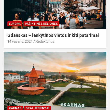
EUROPA
PAŽINTINĖS KELIONĖS
Gdanskas – lankytinos vietos ir kiti patarimai
14 vasario, 2024
Redaktorius
KAUNAS
ORAI UŽSIENYJE