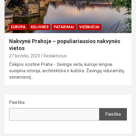
EUROPA
KELIONĖS
PATARIMAI
VIEŠBUČIAI
Nakvynė Prahoje – populiariausios nakvynės
vietos
27 birželio, 2023
Redaktorius
Čekijos sostinė Praha - žavinga vieta, kurioje lengvai
susipina istorija, architektūra ir kultūra. Žavingą viduramžių
senamiestį…
Paieška
Paieška