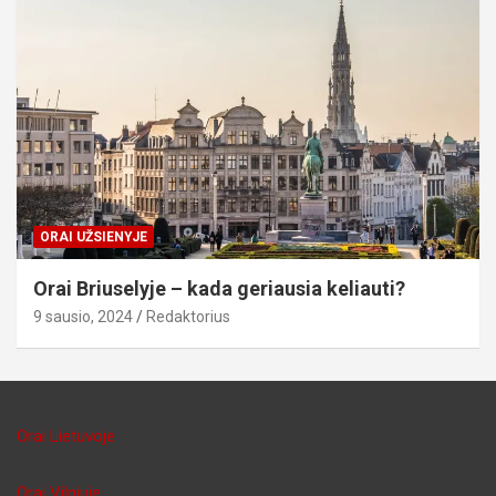
ORAI UŽSIENYJE
Orai Briuselyje – kada geriausia keliauti?
9 sausio, 2024
Redaktorius
Orai Lietuvoje
Orai Vilniuje