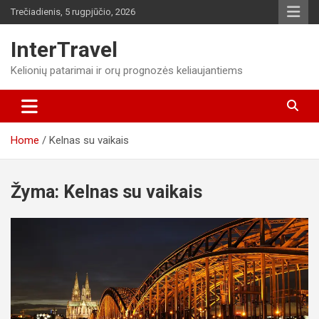
Skip
Trečiadienis, 5 rugpjūčio, 2026
to
content
InterTravel
Kelionių patarimai ir orų prognozės keliaujantiems
Home
Kelnas su vaikais
Žyma:
Kelnas su vaikais