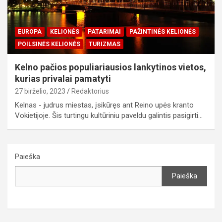
EUROPA
KELIONĖS
PATARIMAI
PAŽINTINĖS KELIONĖS
POILSINĖS KELIONĖS
TURIZMAS
Kelno pačios populiariausios lankytinos vietos,
kurias privalai pamatyti
27 birželio, 2023
Redaktorius
Kelnas - judrus miestas, įsikūręs ant Reino upės kranto
Vokietijoje. Šis turtingu kultūriniu paveldu galintis pasigirti…
Paieška
Paieška