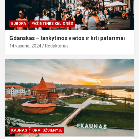
EUROPA
PAŽINTINĖS KELIONĖS
Gdanskas – lankytinos vietos ir kiti patarimai
14 vasario, 2024
Redaktorius
KAUNAS
ORAI UŽSIENYJE