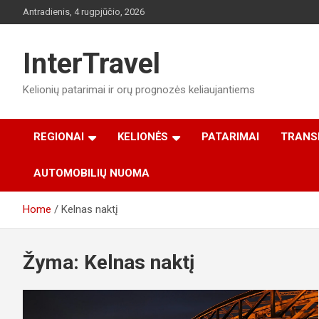
Skip
Antradienis, 4 rugpjūčio, 2026
to
content
InterTravel
Kelionių patarimai ir orų prognozės keliaujantiems
REGIONAI
KELIONĖS
PATARIMAI
TRANS
AUTOMOBILIŲ NUOMA
Home
Kelnas naktį
Žyma:
Kelnas naktį