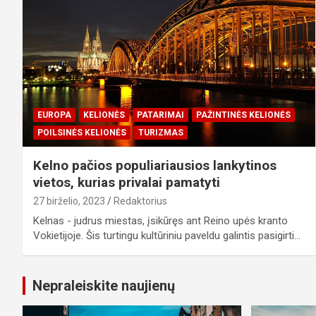
EUROPA
KELIONĖS
PATARIMAI
PAŽINTINĖS KELIONĖS
POILSINĖS KELIONĖS
TURIZMAS
Kelno pačios populiariausios lankytinos
vietos, kurias privalai pamatyti
27 birželio, 2023
Redaktorius
Kelnas - judrus miestas, įsikūręs ant Reino upės kranto
Vokietijoje. Šis turtingu kultūriniu paveldu galintis pasigirti…
Nepraleiskite naujienų