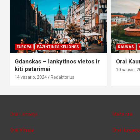
EUROPA
PAŽINTINĖS KELIONĖS
KAUNAS
Gdanskas – lankytinos vietos ir
Orai Kau
kiti patarimai
10 sausio, 
14 vasario, 2024
Redaktorius
Orai Lietuvoje
Malta orai
Orai Vilniuje
Orai Hurgado