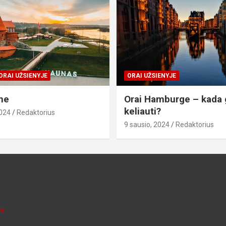
ORAI UŽSIENYJE
ORAI UŽSIENYJE
ne
Orai Hamburge – kada 
keliauti?
2024
Redaktorius
9 sausio, 2024
Redaktorius
je