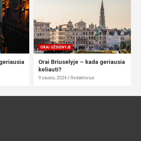
ORAI UŽSIENYJE
geriausia
Orai Briuselyje – kada geriausia
keliauti?
9 sausio, 2024
Redaktorius