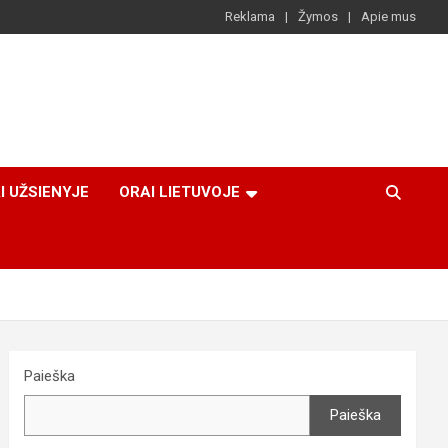
Reklama
Žymos
Apie mus
I UŽSIENYJE
ORAI LIETUVOJE
Paieška
Paieška