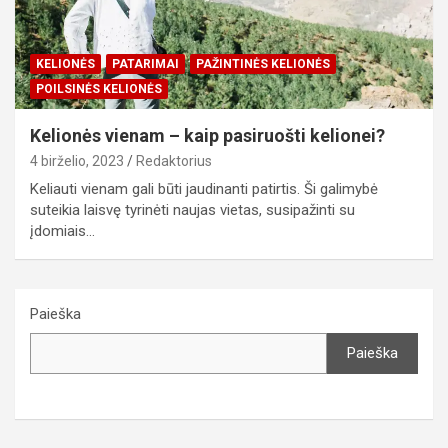
KELIONĖS
PATARIMAI
PAŽINTINĖS KELIONĖS
POILSINĖS KELIONĖS
Kelionės vienam – kaip pasiruošti kelionei?
4 birželio, 2023
Redaktorius
Keliauti vienam gali būti jaudinanti patirtis. Ši galimybė
suteikia laisvę tyrinėti naujas vietas, susipažinti su
įdomiais…
Paieška
Paieška