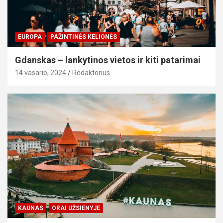
EUROPA
PAŽINTINĖS KELIONĖS
Gdanskas – lankytinos vietos ir kiti patarimai
14 vasario, 2024
Redaktorius
KAUNAS
ORAI UŽSIENYJE