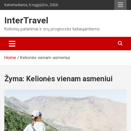
Skip
Ketvirtadienis, 6 rugpjūčio, 2026
to
content
InterTravel
Kelionių patarimai ir orų prognozės keliaujantiems
Home
Kelionės vienam asmeniui
Žyma:
Kelionės vienam asmeniui