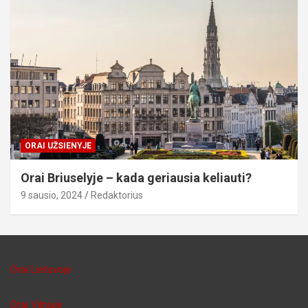
ORAI UŽSIENYJE
Orai Briuselyje – kada geriausia keliauti?
9 sausio, 2024
Redaktorius
Orai Lietuvoje
Orai Vilniuje