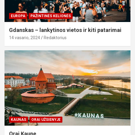
EUROPA
PAŽINTINĖS KELIONĖS
Gdanskas – lankytinos vietos ir kiti patarimai
14 vasario, 2024
Redaktorius
KAUNAS
ORAI UŽSIENYJE
Orai Kaune