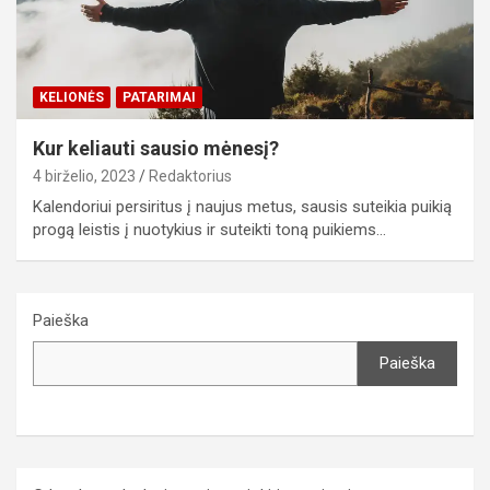
KELIONĖS
PATARIMAI
Kur keliauti sausio mėnesį?
4 birželio, 2023
Redaktorius
Kalendoriui persiritus į naujus metus, sausis suteikia puikią
progą leistis į nuotykius ir suteikti toną puikiems…
Paieška
Paieška