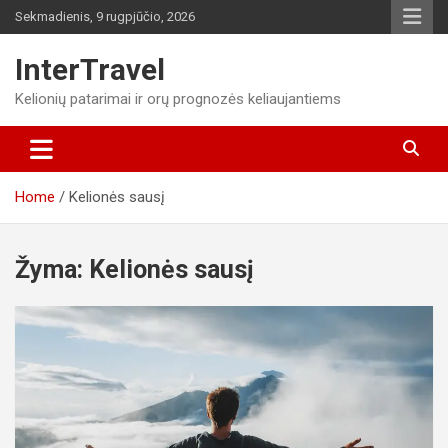
Skip
Sekmadienis, 9 rugpjūčio, 2026
to
content
InterTravel
Kelionių patarimai ir orų prognozės keliaujantiems
Home
Kelionės sausį
Žyma:
Kelionės sausį