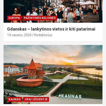
EUROPA
PAŽINTINĖS KELIONĖS
Gdanskas – lankytinos vietos ir kiti patarimai
14 vasario, 2024
Redaktorius
KAUNAS
ORAI UŽSIENYJE