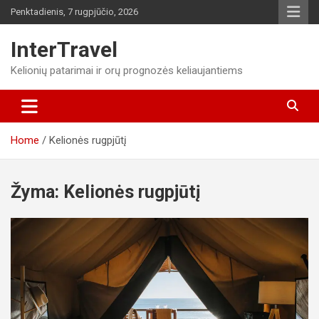
Skip
Penktadienis, 7 rugpjūčio, 2026
to
content
InterTravel
Kelionių patarimai ir orų prognozės keliaujantiems
Home
Kelionės rugpjūtį
Žyma:
Kelionės rugpjūtį