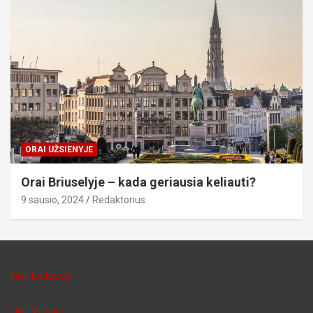
ORAI UŽSIENYJE
Orai Briuselyje – kada geriausia keliauti?
9 sausio, 2024
Redaktorius
Orai Lietuvoje
Orai Vilniuje