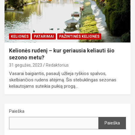
KELIONĖS
PATARIMAI
PAŽINTINĖS KELIONĖS
Kelionės rudenį – kur geriausia keliauti šio
sezono metu?
31 gegužės, 2023
Redaktorius
Vasarai baigiantis, pasaulį užlieja ryškios spalvos,
skelbiančios rudens atėjimą. Šis stebuklingas sezonas
keliautojams suteikia puikią progą…
Paieška
Paieška