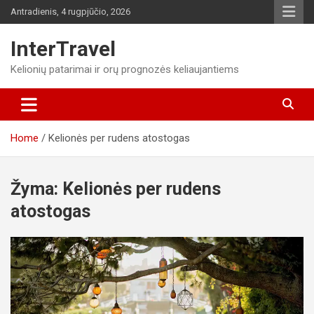
Skip
Antradienis, 4 rugpjūčio, 2026
to
content
InterTravel
Kelionių patarimai ir orų prognozės keliaujantiems
Home
Kelionės per rudens atostogas
Žyma:
Kelionės per rudens
atostogas