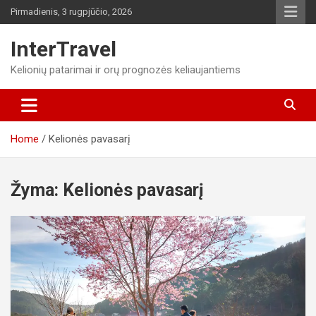
Skip
Pirmadienis, 3 rugpjūčio, 2026
to
content
InterTravel
Kelionių patarimai ir orų prognozės keliaujantiems
Home
Kelionės pavasarį
Žyma:
Kelionės pavasarį