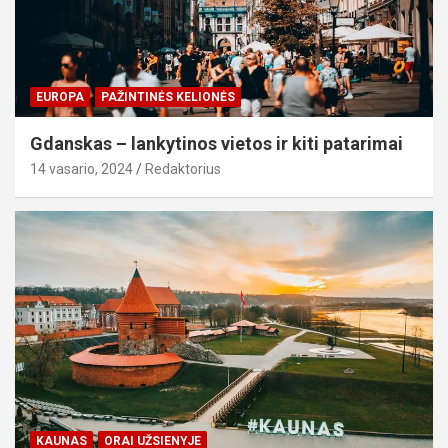
EUROPA
PAŽINTINĖS KELIONĖS
Gdanskas – lankytinos vietos ir kiti patarimai
14 vasario, 2024
Redaktorius
KAUNAS
ORAI UŽSIENYJE