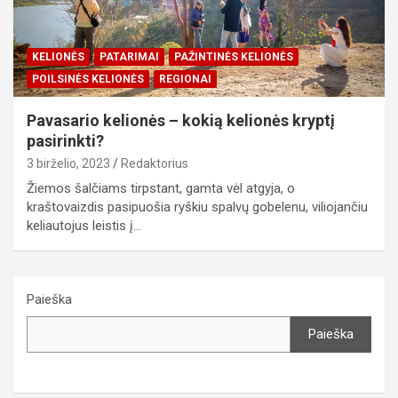
KELIONĖS
PATARIMAI
PAŽINTINĖS KELIONĖS
POILSINĖS KELIONĖS
REGIONAI
Pavasario kelionės – kokią kelionės kryptį
pasirinkti?
3 birželio, 2023
Redaktorius
Žiemos šalčiams tirpstant, gamta vėl atgyja, o
kraštovaizdis pasipuošia ryškiu spalvų gobelenu, viliojančiu
keliautojus leistis į…
Paieška
Paieška