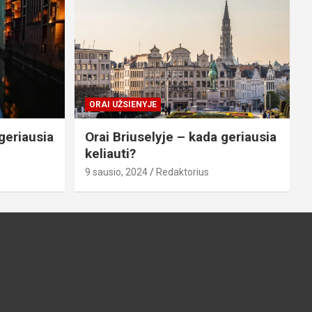
ORAI UŽSIENYJE
geriausia
Orai Briuselyje – kada geriausia
keliauti?
9 sausio, 2024
Redaktorius