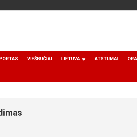
PORTAS
VIEŠBUČIAI
LIETUVA
ATSTUMAI
ORA
udimas