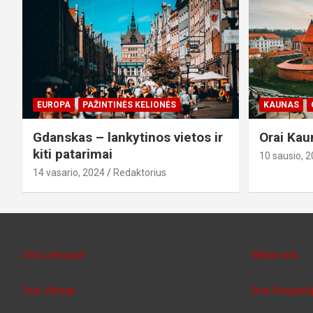
EUROPA
PAŽINTINĖS KELIONĖS
KAUNAS
Gdanskas – lankytinos vietos ir
Orai Kau
kiti patarimai
10 sausio, 
14 vasario, 2024
Redaktorius
Orai Lietuvoje
Malta orai
Orai Vilniuje
Orai Hurgado