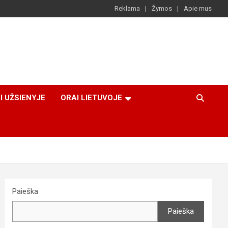
Reklama
Žymos
Apie mus
I UŽSIENYJE
ORAI LIETUVOJE
Paieška
Paieška