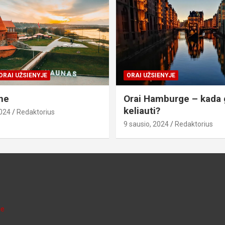
ORAI UŽSIENYJE
ORAI UŽSIENYJE
ne
Orai Hamburge – kada 
keliauti?
2024
Redaktorius
9 sausio, 2024
Redaktorius
je