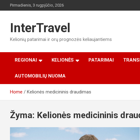
Skip
Pirmadienis, 3 rugpjūčio, 2026
to
content
InterTravel
Kelionių patarimai ir orų prognozės keliaujantiems
REGIONAI
KELIONĖS
PATARIMAI
TRANS
AUTOMOBILIŲ NUOMA
Home
Kelionės medicininis draudimas
Žyma:
Kelionės medicininis dra