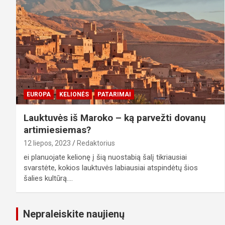
EUROPA
KELIONĖS
PATARIMAI
Lauktuvės iš Maroko – ką parvežti dovanų
artimiesiemas?
12 liepos, 2023
Redaktorius
ei planuojate kelionę į šią nuostabią šalį tikriausiai
svarstėte, kokios lauktuvės labiausiai atspindėtų šios
šalies kultūrą.…
Nepraleiskite naujienų