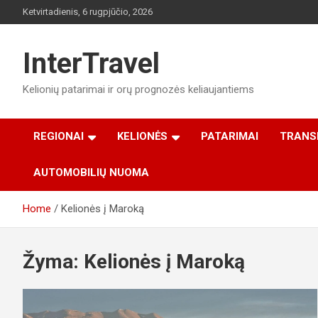
Skip
Ketvirtadienis, 6 rugpjūčio, 2026
to
content
InterTravel
Kelionių patarimai ir orų prognozės keliaujantiems
REGIONAI
KELIONĖS
PATARIMAI
TRANS
AUTOMOBILIŲ NUOMA
Home
Kelionės į Maroką
Žyma:
Kelionės į Maroką