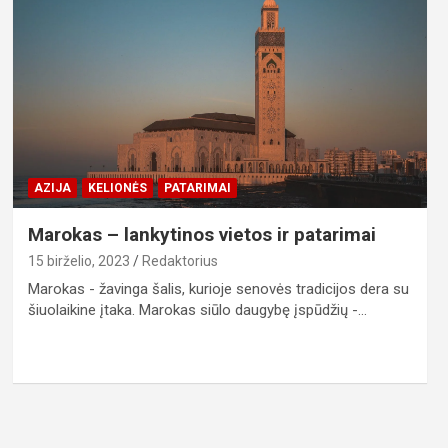
AZIJA
KELIONĖS
PATARIMAI
Marokas – lankytinos vietos ir patarimai
15 birželio, 2023
Redaktorius
Marokas - žavinga šalis, kurioje senovės tradicijos dera su
šiuolaikine įtaka. Marokas siūlo daugybę įspūdžių -…