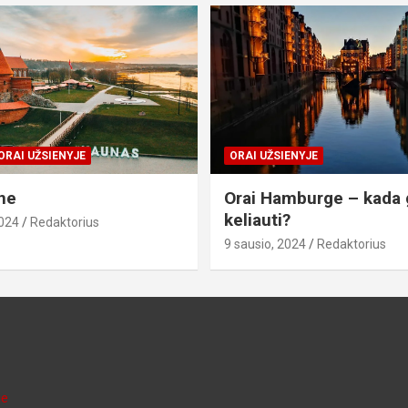
ORAI UŽSIENYJE
ORAI UŽSIENYJE
ne
Orai Hamburge – kada 
keliauti?
2024
Redaktorius
9 sausio, 2024
Redaktorius
je