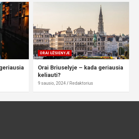
ORAI UŽSIENYJE
geriausia
Orai Briuselyje – kada geriausia
keliauti?
9 sausio, 2024
Redaktorius