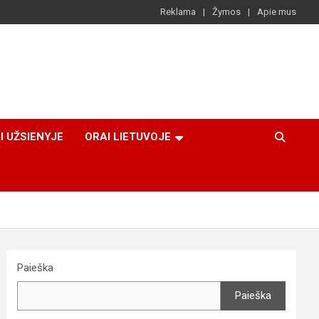
Reklama
Žymos
Apie mus
I UŽSIENYJE
ORAI LIETUVOJE
Paieška
Paieška