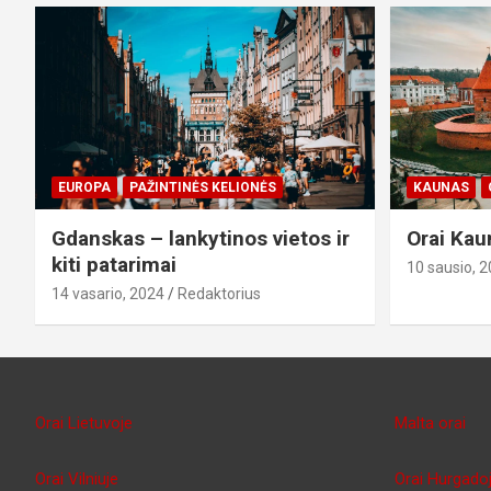
EUROPA
PAŽINTINĖS KELIONĖS
KAUNAS
Gdanskas – lankytinos vietos ir
Orai Kau
kiti patarimai
10 sausio, 
14 vasario, 2024
Redaktorius
Orai Lietuvoje
Malta orai
Orai Vilniuje
Orai Hurgado