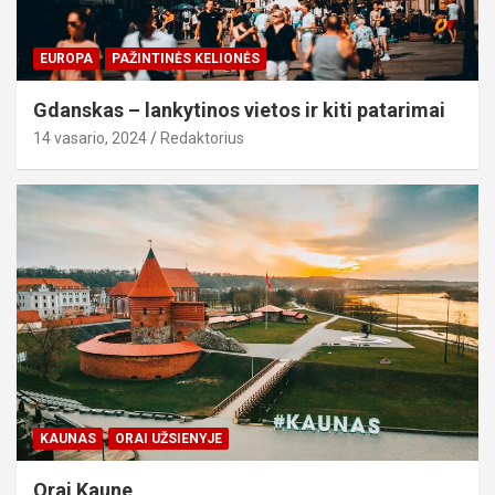
EUROPA
PAŽINTINĖS KELIONĖS
Gdanskas – lankytinos vietos ir kiti patarimai
14 vasario, 2024
Redaktorius
KAUNAS
ORAI UŽSIENYJE
Orai Kaune