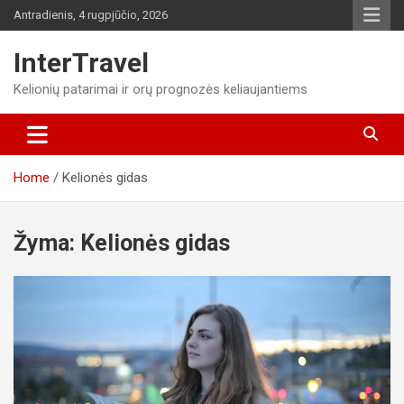
Skip
Antradienis, 4 rugpjūčio, 2026
to
content
InterTravel
Kelionių patarimai ir orų prognozės keliaujantiems
Home
Kelionės gidas
Žyma:
Kelionės gidas