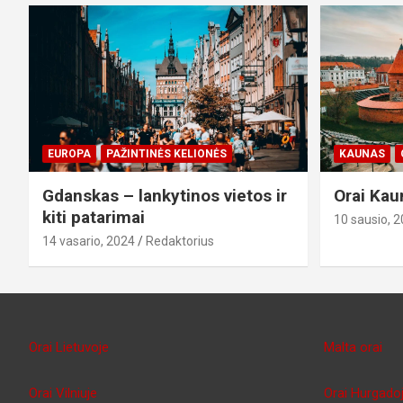
EUROPA
PAŽINTINĖS KELIONĖS
KAUNAS
Gdanskas – lankytinos vietos ir
Orai Kau
kiti patarimai
10 sausio, 
14 vasario, 2024
Redaktorius
Orai Lietuvoje
Malta orai
Orai Vilniuje
Orai Hurgado