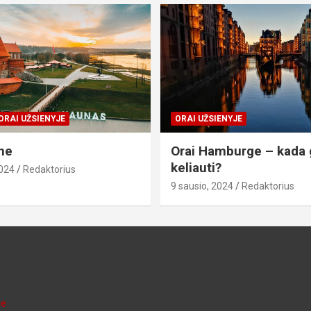
ORAI UŽSIENYJE
ORAI UŽSIENYJE
ne
Orai Hamburge – kada 
keliauti?
2024
Redaktorius
9 sausio, 2024
Redaktorius
je