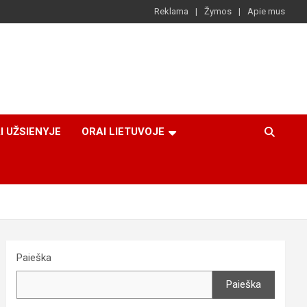
Reklama
Žymos
Apie mus
I UŽSIENYJE
ORAI LIETUVOJE
Paieška
Paieška