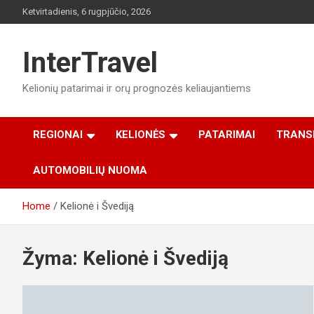
Skip
Ketvirtadienis, 6 rugpjūčio, 2026
to
content
InterTravel
Kelionių patarimai ir orų prognozės keliaujantiems
REGIONAI
KELIONĖS
PATARIMAI
TRANS
AUTOMOBILIŲ NUOMA
Home
Kelionė i Švediją
Žyma:
Kelionė i Švediją