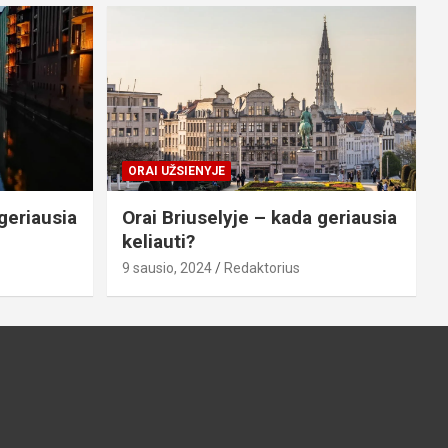
ORAI UŽSIENYJE
geriausia
Orai Briuselyje – kada geriausia
keliauti?
9 sausio, 2024
Redaktorius