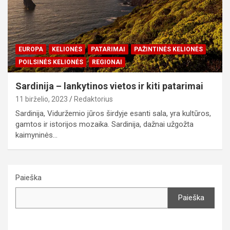
EUROPA
KELIONĖS
PATARIMAI
PAŽINTINĖS KELIONĖS
POILSINĖS KELIONĖS
REGIONAI
Sardinija – lankytinos vietos ir kiti patarimai
11 birželio, 2023
Redaktorius
Sardinija, Viduržemio jūros širdyje esanti sala, yra kultūros,
gamtos ir istorijos mozaika. Sardinija, dažnai užgožta
kaimyninės…
Paieška
Paieška