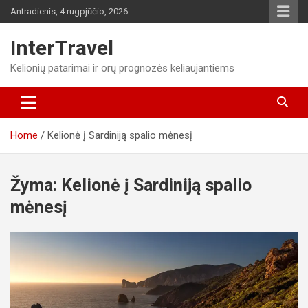
Skip
Antradienis, 4 rugpjūčio, 2026
to
content
InterTravel
Kelionių patarimai ir orų prognozės keliaujantiems
Home
Kelionė į Sardiniją spalio mėnesį
Žyma:
Kelionė į Sardiniją spalio
mėnesį