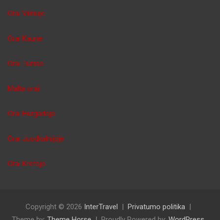
Orai Vilniuje
Orai Kaune
Orai Tunise
Malta orai
Orai Hurgadoje
Orai Juodkalnijoje
Orai Kretoje
Copyright © 2026
InterTravel
Privatumo politika
Theme by:
Theme Horse
Proudly Powered by:
WordPress