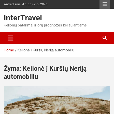
Skip
Antradienis, 4 rugpjūčio, 2026
to
content
InterTravel
Kelionių patarimai ir orų prognozės keliaujantiems
Home
Kelionė į Kuršių Neriją automobiliu
Žyma:
Kelionė į Kuršių Neriją
automobiliu