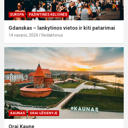
EUROPA
PAŽINTINĖS KELIONĖS
Gdanskas – lankytinos vietos ir kiti patarimai
14 vasario, 2024
Redaktorius
KAUNAS
ORAI UŽSIENYJE
Orai Kaune