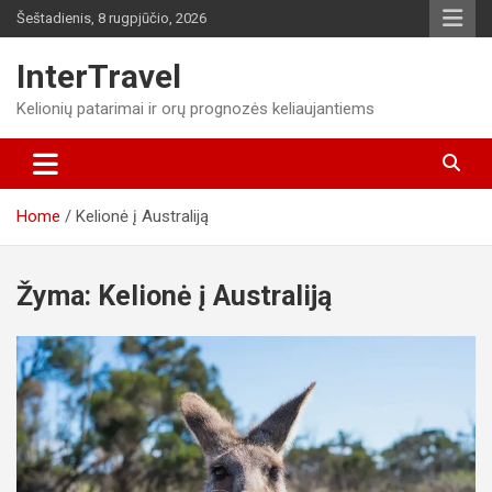
Skip
Šeštadienis, 8 rugpjūčio, 2026
to
content
InterTravel
Kelionių patarimai ir orų prognozės keliaujantiems
Home
Kelionė į Australiją
Žyma:
Kelionė į Australiją