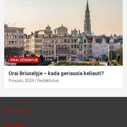
ORAI UŽSIENYJE
Orai Briuselyje – kada geriausia keliauti?
9 sausio, 2024
Redaktorius
Orai Lietuvoje
Orai Vilniuje