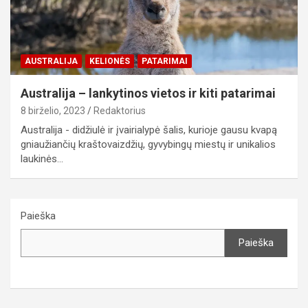
AUSTRALIJA
KELIONĖS
PATARIMAI
Australija – lankytinos vietos ir kiti patarimai
8 birželio, 2023
Redaktorius
Australija - didžiulė ir įvairialypė šalis, kurioje gausu kvapą
gniaužiančių kraštovaizdžių, gyvybingų miestų ir unikalios
laukinės…
Paieška
Paieška