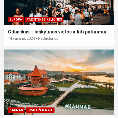
EUROPA
PAŽINTINĖS KELIONĖS
Gdanskas – lankytinos vietos ir kiti patarimai
14 vasario, 2024
Redaktorius
KAUNAS
ORAI UŽSIENYJE