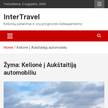
Skip
Trečiadienis, 5 rugpjūčio, 2026
to
content
InterTravel
Kelionių patarimai ir orų prognozės keliaujantiems
Home
Kelionė į Aukštaitiją automobiliu
Žyma:
Kelionė į Aukštaitiją
automobiliu