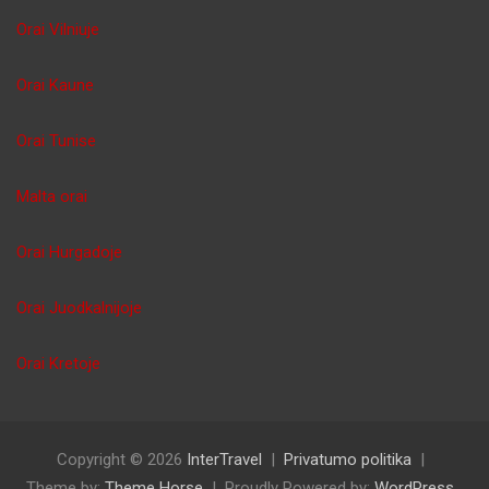
Orai Vilniuje
Orai Kaune
Orai Tunise
Malta orai
Orai Hurgadoje
Orai Juodkalnijoje
Orai Kretoje
Copyright © 2026
InterTravel
Privatumo politika
Theme by:
Theme Horse
Proudly Powered by:
WordPress