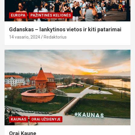
EUROPA
PAŽINTINĖS KELIONĖS
Gdanskas – lankytinos vietos ir kiti patarimai
14 vasario, 2024
Redaktorius
KAUNAS
ORAI UŽSIENYJE
Orai Kaune