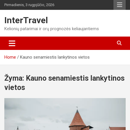
Skip
Pirmadienis, 3 rugpjūčio, 2026
to
content
InterTravel
Kelionių patarimai ir orų prognozės keliaujantiems
Home
Kauno senamiestis lankytinos vietos
Žyma:
Kauno senamiestis lankytinos
vietos