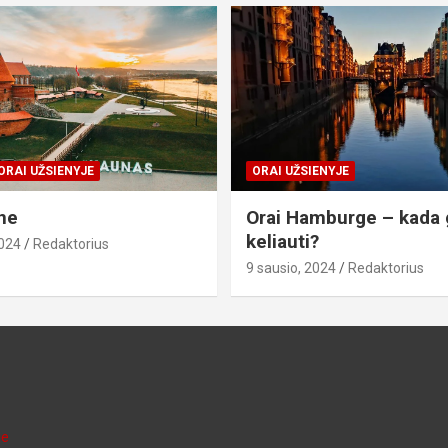
ORAI UŽSIENYJE
ORAI UŽSIENYJE
ne
Orai Hamburge – kada 
keliauti?
2024
Redaktorius
9 sausio, 2024
Redaktorius
je