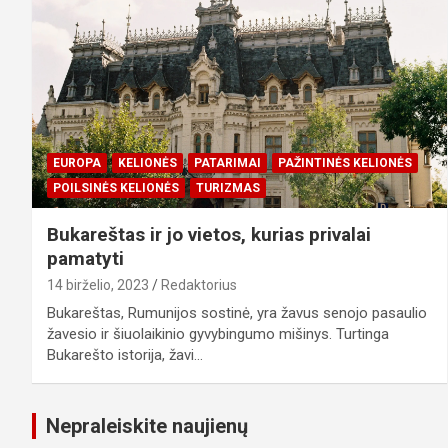
EUROPA
KELIONĖS
PATARIMAI
PAŽINTINĖS KELIONĖS
POILSINĖS KELIONĖS
TURIZMAS
Bukareštas ir jo vietos, kurias privalai
pamatyti
14 birželio, 2023
Redaktorius
Bukareštas, Rumunijos sostinė, yra žavus senojo pasaulio
žavesio ir šiuolaikinio gyvybingumo mišinys. Turtinga
Bukarešto istorija, žavi…
Nepraleiskite naujienų