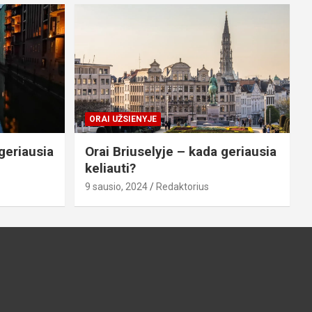
ORAI UŽSIENYJE
geriausia
Orai Briuselyje – kada geriausia
keliauti?
9 sausio, 2024
Redaktorius