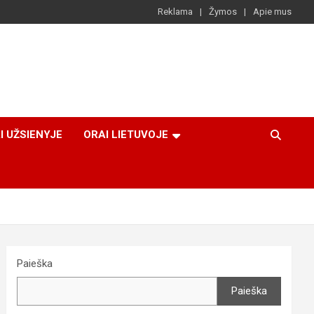
Reklama
Žymos
Apie mus
I UŽSIENYJE
ORAI LIETUVOJE
Paieška
Paieška