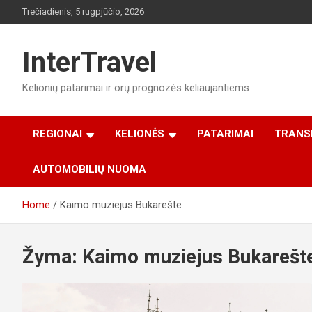
Skip
Trečiadienis, 5 rugpjūčio, 2026
to
content
InterTravel
Kelionių patarimai ir orų prognozės keliaujantiems
REGIONAI
KELIONĖS
PATARIMAI
TRANS
AUTOMOBILIŲ NUOMA
Home
Kaimo muziejus Bukarešte
Žyma:
Kaimo muziejus Bukarešt