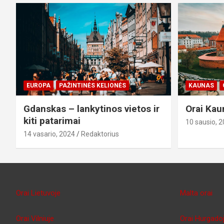
EUROPA
PAŽINTINĖS KELIONĖS
KAUNAS
Gdanskas – lankytinos vietos ir
Orai Kau
kiti patarimai
10 sausio, 
14 vasario, 2024
Redaktorius
Orai Lietuvoje
Malta orai
Orai Vilniuje
Orai Hurgado