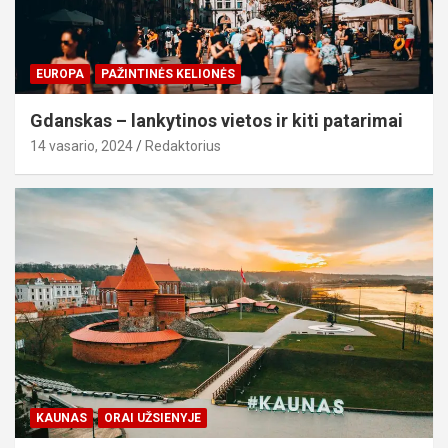
EUROPA
PAŽINTINĖS KELIONĖS
Gdanskas – lankytinos vietos ir kiti patarimai
14 vasario, 2024
Redaktorius
KAUNAS
ORAI UŽSIENYJE