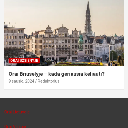
ORAI UŽSIENYJE
Orai Briuselyje – kada geriausia keliauti?
9 sausio, 2024
Redaktorius
Orai Lietuvoje
Orai Vilniuje