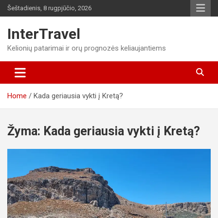
Skip
Šeštadienis, 8 rugpjūčio, 2026
to
content
InterTravel
Kelionių patarimai ir orų prognozės keliaujantiems
Home
Kada geriausia vykti į Kretą?
Žyma:
Kada geriausia vykti į Kretą?