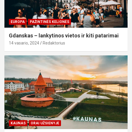
EUROPA
PAŽINTINĖS KELIONĖS
Gdanskas – lankytinos vietos ir kiti patarimai
14 vasario, 2024
Redaktorius
KAUNAS
ORAI UŽSIENYJE