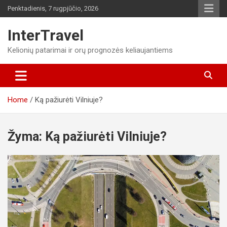
Skip
Penktadienis, 7 rugpjūčio, 2026
to
content
InterTravel
Kelionių patarimai ir orų prognozės keliaujantiems
Home
Ką pažiurėti Vilniuje?
Žyma:
Ką pažiurėti Vilniuje?