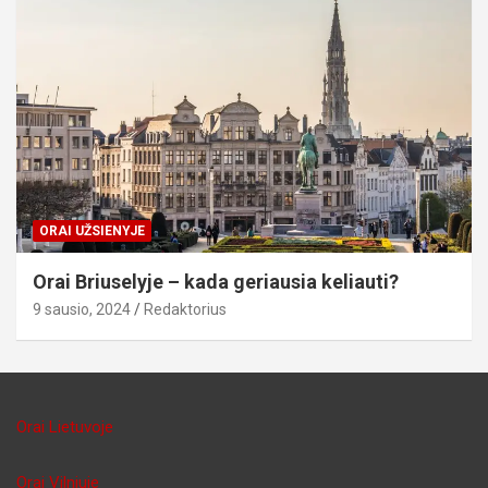
ORAI UŽSIENYJE
Orai Briuselyje – kada geriausia keliauti?
9 sausio, 2024
Redaktorius
Orai Lietuvoje
Orai Vilniuje