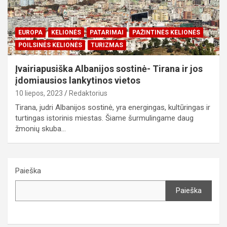
EUROPA
KELIONĖS
PATARIMAI
PAŽINTINĖS KELIONĖS
POILSINĖS KELIONĖS
TURIZMAS
Įvairiapusiška Albanijos sostinė- Tirana ir jos
įdomiausios lankytinos vietos
10 liepos, 2023
Redaktorius
Tirana, judri Albanijos sostinė, yra energingas, kultūringas ir
turtingas istorinis miestas. Šiame šurmulingame daug
žmonių skuba…
Paieška
Paieška