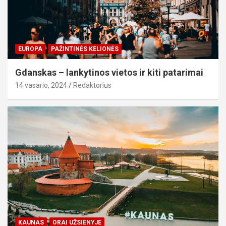
EUROPA
PAŽINTINĖS KELIONĖS
Gdanskas – lankytinos vietos ir kiti patarimai
14 vasario, 2024
Redaktorius
KAUNAS
ORAI UŽSIENYJE