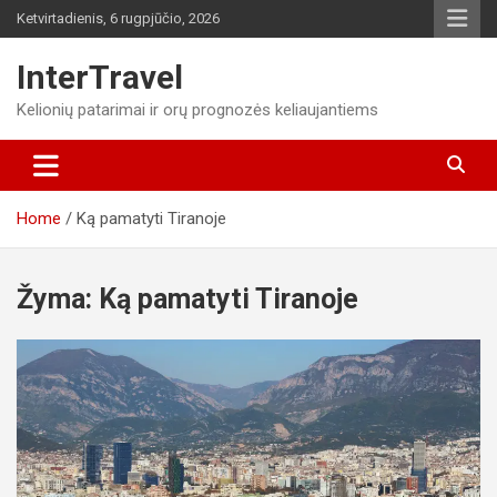
Skip
Ketvirtadienis, 6 rugpjūčio, 2026
to
content
InterTravel
Kelionių patarimai ir orų prognozės keliaujantiems
Home
Ką pamatyti Tiranoje
Žyma:
Ką pamatyti Tiranoje