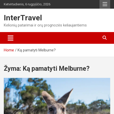
Skip
Ketvirtadienis, 6 rugpjūčio, 2026
to
content
InterTravel
Kelionių patarimai ir orų prognozės keliaujantiems
Home
Ką pamatyti Melburne?
Žyma:
Ką pamatyti Melburne?