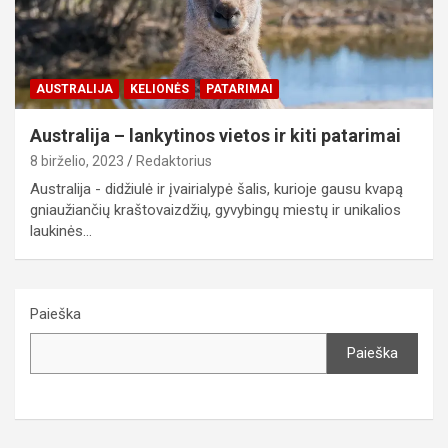
AUSTRALIJA
KELIONĖS
PATARIMAI
Australija – lankytinos vietos ir kiti patarimai
8 birželio, 2023
Redaktorius
Australija - didžiulė ir įvairialypė šalis, kurioje gausu kvapą
gniaužiančių kraštovaizdžių, gyvybingų miestų ir unikalios
laukinės…
Paieška
Paieška