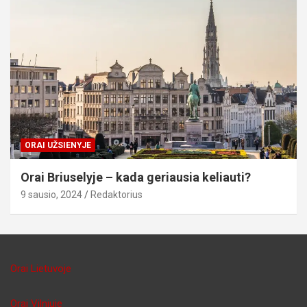
ORAI UŽSIENYJE
Orai Briuselyje – kada geriausia keliauti?
9 sausio, 2024
Redaktorius
Orai Lietuvoje
Orai Vilniuje