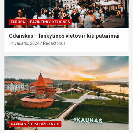
EUROPA
PAŽINTINĖS KELIONĖS
Gdanskas – lankytinos vietos ir kiti patarimai
14 vasario, 2024
Redaktorius
KAUNAS
ORAI UŽSIENYJE