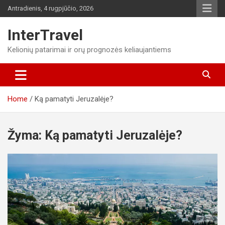
Skip
Antradienis, 4 rugpjūčio, 2026
to
content
InterTravel
Kelionių patarimai ir orų prognozės keliaujantiems
Home
Ką pamatyti Jeruzalėje?
Žyma:
Ką pamatyti Jeruzalėje?