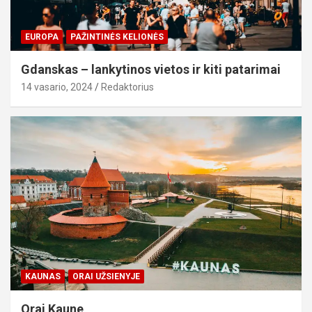
EUROPA
PAŽINTINĖS KELIONĖS
Gdanskas – lankytinos vietos ir kiti patarimai
14 vasario, 2024
Redaktorius
KAUNAS
ORAI UŽSIENYJE
Orai Kaune