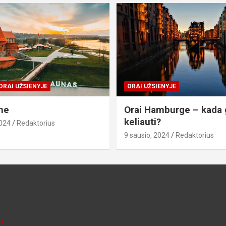
ORAI UŽSIENYJE
ORAI UŽSIENYJE
ne
Orai Hamburge – kada 
keliauti?
2024
Redaktorius
9 sausio, 2024
Redaktorius
je