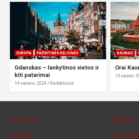
EUROPA
PAŽINTINĖS KELIONĖS
KAUNAS
Gdanskas – lankytinos vietos ir
Orai Kau
kiti patarimai
10 sausio, 
14 vasario, 2024
Redaktorius
Orai Lietuvoje
Malta orai
Orai Vilniuje
Orai Hurgado