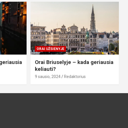
ORAI UŽSIENYJE
geriausia
Orai Briuselyje – kada geriausia
keliauti?
9 sausio, 2024
Redaktorius