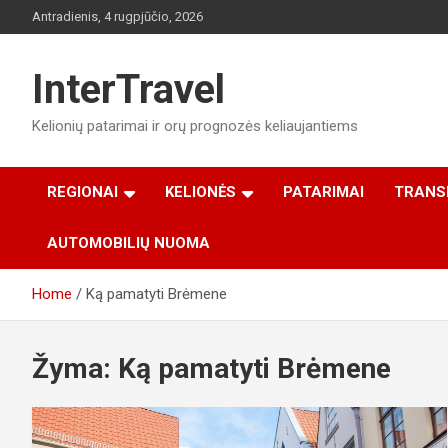
Skip
Antradienis, 4 rugpjūčio, 2026
to
content
InterTravel
Kelionių patarimai ir orų prognozės keliaujantiems
REGIONAI
KELIONĖS
PATARIMAI
TRANS
AUTOMOBILIŲ NUOMA
Home
Ką pamatyti Brėmene
Žyma:
Ką pamatyti Brėmene