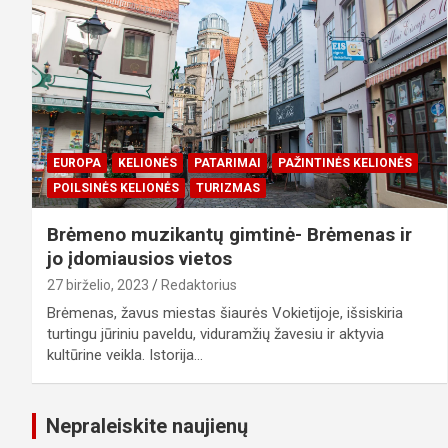
EUROPA
KELIONĖS
PATARIMAI
PAŽINTINĖS KELIONĖS
POILSINĖS KELIONĖS
TURIZMAS
Brėmeno muzikantų gimtinė- Brėmenas ir
jo įdomiausios vietos
27 birželio, 2023
Redaktorius
Brėmenas, žavus miestas šiaurės Vokietijoje, išsiskiria
turtingu jūriniu paveldu, viduramžių žavesiu ir aktyvia
kultūrine veikla. Istorija…
Nepraleiskite naujienų