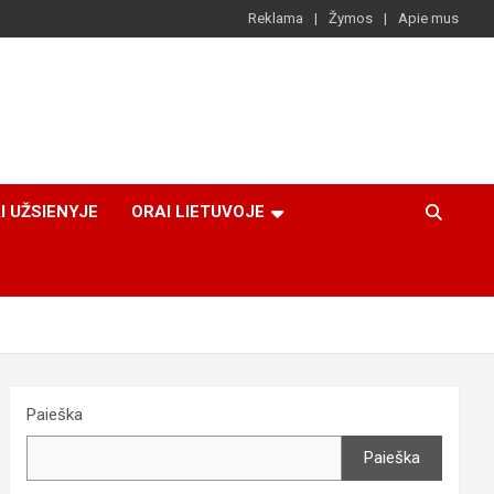
Reklama
Žymos
Apie mus
I UŽSIENYJE
ORAI LIETUVOJE
Paieška
Paieška