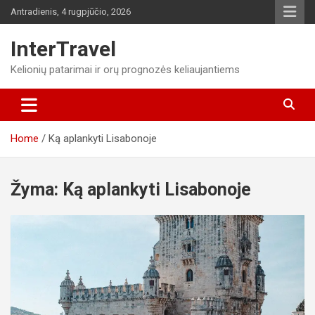
Skip
Antradienis, 4 rugpjūčio, 2026
to
content
InterTravel
Kelionių patarimai ir orų prognozės keliaujantiems
Home
Ką aplankyti Lisabonoje
Žyma:
Ką aplankyti Lisabonoje