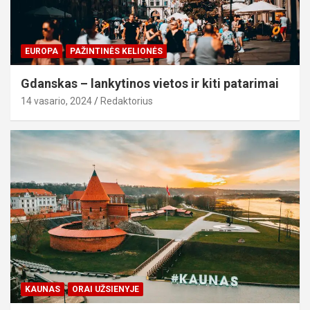
EUROPA
PAŽINTINĖS KELIONĖS
Gdanskas – lankytinos vietos ir kiti patarimai
14 vasario, 2024
Redaktorius
KAUNAS
ORAI UŽSIENYJE