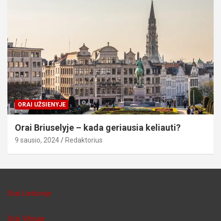
ORAI UŽSIENYJE
Orai Briuselyje – kada geriausia keliauti?
9 sausio, 2024
Redaktorius
Orai Lietuvoje
Orai Vilniuje