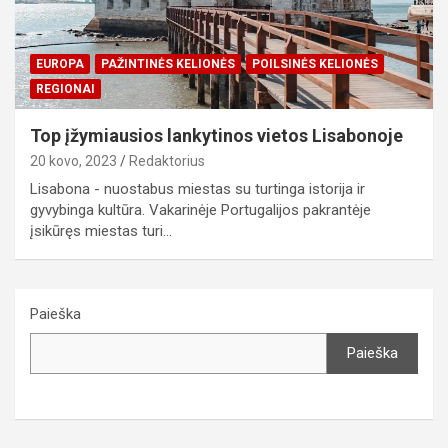
EUROPA
PAŽINTINĖS KELIONĖS
POILSINĖS KELIONĖS
REGIONAI
Top įžymiausios lankytinos vietos Lisabonoje
20 kovo, 2023
Redaktorius
Lisabona - nuostabus miestas su turtinga istorija ir
gyvybinga kultūra. Vakarinėje Portugalijos pakrantėje
įsikūręs miestas turi…
Paieška
Paieška