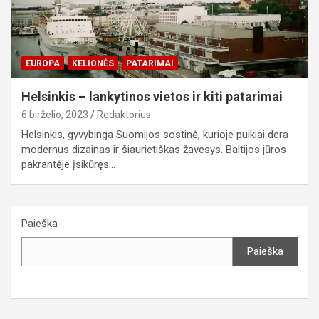
EUROPA
KELIONĖS
PATARIMAI
Helsinkis – lankytinos vietos ir kiti patarimai
6 birželio, 2023
Redaktorius
Helsinkis, gyvybinga Suomijos sostinė, kurioje puikiai dera
modernus dizainas ir šiaurietiškas žavesys. Baltijos jūros
pakrantėje įsikūręs…
Paieška
Paieška