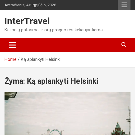
Skip
Antradienis, 4 rugpjūčio, 2026
to
content
InterTravel
Kelionių patarimai ir orų prognozės keliaujantiems
Home
Ką aplankyti Helsinki
Žyma:
Ką aplankyti Helsinki