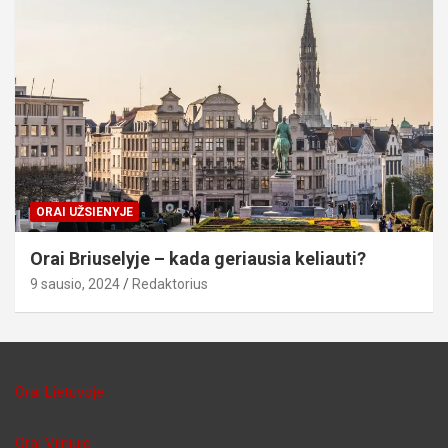
ORAI UŽSIENYJE
Orai Briuselyje – kada geriausia keliauti?
9 sausio, 2024
Redaktorius
Orai Lietuvoje
Orai Vilniuje