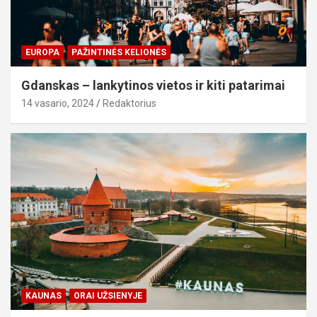
EUROPA
PAŽINTINĖS KELIONĖS
Gdanskas – lankytinos vietos ir kiti patarimai
14 vasario, 2024
Redaktorius
KAUNAS
ORAI UŽSIENYJE