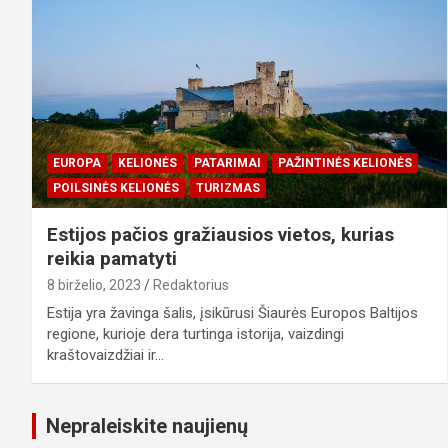
EUROPA
KELIONĖS
PATARIMAI
PAŽINTINĖS KELIONĖS
POILSINĖS KELIONĖS
TURIZMAS
Estijos pačios gražiausios vietos, kurias
reikia pamatyti
8 birželio, 2023
Redaktorius
Estija yra žavinga šalis, įsikūrusi Šiaurės Europos Baltijos
regione, kurioje dera turtinga istorija, vaizdingi
kraštovaizdžiai ir…
Nepraleiskite naujienų