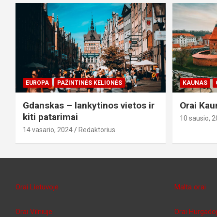
EUROPA
PAŽINTINĖS KELIONĖS
KAUNAS
Gdanskas – lankytinos vietos ir
Orai Kau
kiti patarimai
10 sausio, 
14 vasario, 2024
Redaktorius
Orai Lietuvoje
Malta orai
Orai Vilniuje
Orai Hurgado