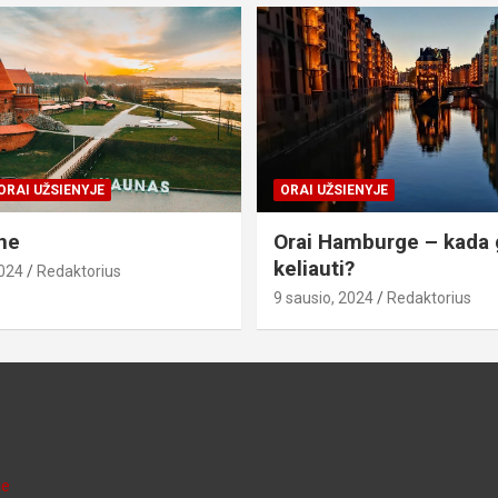
ORAI UŽSIENYJE
ORAI UŽSIENYJE
ne
Orai Hamburge – kada 
keliauti?
2024
Redaktorius
9 sausio, 2024
Redaktorius
je