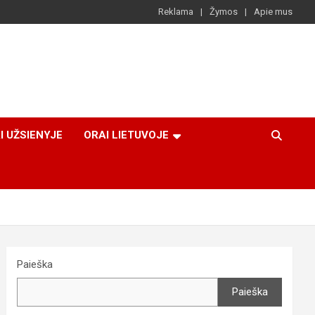
Reklama
Žymos
Apie mus
I UŽSIENYJE
ORAI LIETUVOJE
Paieška
Paieška