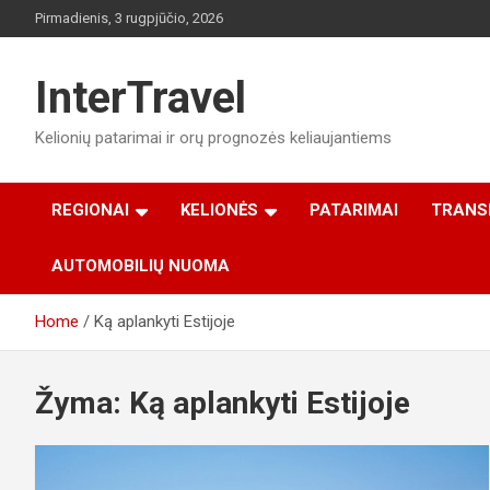
Skip
Pirmadienis, 3 rugpjūčio, 2026
to
content
InterTravel
Kelionių patarimai ir orų prognozės keliaujantiems
REGIONAI
KELIONĖS
PATARIMAI
TRANS
AUTOMOBILIŲ NUOMA
Home
Ką aplankyti Estijoje
Žyma:
Ką aplankyti Estijoje