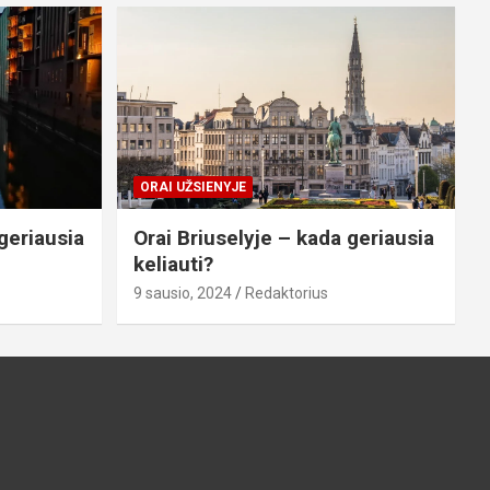
ORAI UŽSIENYJE
geriausia
Orai Briuselyje – kada geriausia
keliauti?
9 sausio, 2024
Redaktorius