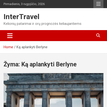
Skip
Pirmadienis, 3 rugpjūčio, 2026
to
content
InterTravel
Kelionių patarimai ir orų prognozės keliaujantiems
Home
Ką aplankyti Berlyne
Žyma:
Ką aplankyti Berlyne