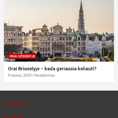
ORAI UŽSIENYJE
Orai Briuselyje – kada geriausia keliauti?
9 sausio, 2024
Redaktorius
Orai Lietuvoje
Orai Vilniuje