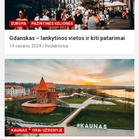
EUROPA
PAŽINTINĖS KELIONĖS
Gdanskas – lankytinos vietos ir kiti patarimai
14 vasario, 2024
Redaktorius
KAUNAS
ORAI UŽSIENYJE