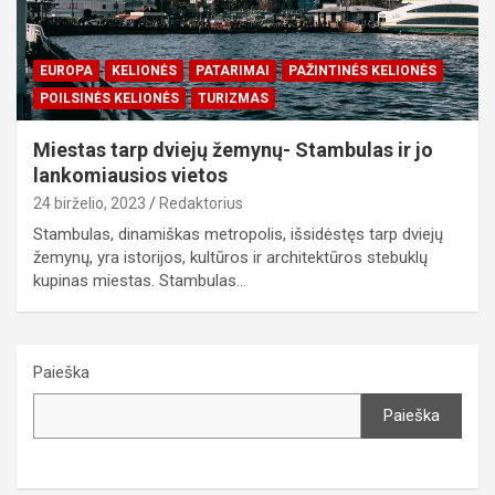
EUROPA
KELIONĖS
PATARIMAI
PAŽINTINĖS KELIONĖS
POILSINĖS KELIONĖS
TURIZMAS
Miestas tarp dviejų žemynų- Stambulas ir jo
lankomiausios vietos
24 birželio, 2023
Redaktorius
Stambulas, dinamiškas metropolis, išsidėstęs tarp dviejų
žemynų, yra istorijos, kultūros ir architektūros stebuklų
kupinas miestas. Stambulas…
Paieška
Paieška