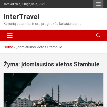
Skip
Trečiadienis, 5 rugpjūčio, 2026
to
content
InterTravel
Kelionių patarimai ir orų prognozės keliaujantiems
Home
Įdomiausios vietos Stambule
Žyma:
Įdomiausios vietos Stambule