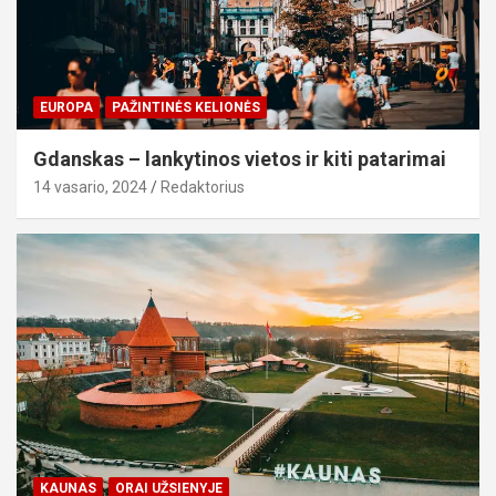
EUROPA
PAŽINTINĖS KELIONĖS
Gdanskas – lankytinos vietos ir kiti patarimai
14 vasario, 2024
Redaktorius
KAUNAS
ORAI UŽSIENYJE