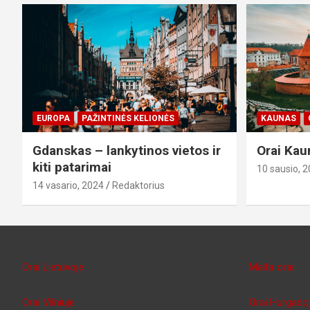
EUROPA
PAŽINTINĖS KELIONĖS
KAUNAS
Gdanskas – lankytinos vietos ir
Orai Kau
kiti patarimai
10 sausio, 
14 vasario, 2024
Redaktorius
Orai Lietuvoje
Malta orai
Orai Vilniuje
Orai Hurgado