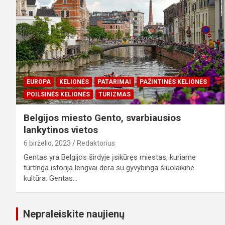
EUROPA
KELIONĖS
PATARIMAI
PAŽINTINĖS KELIONĖS
POILSINĖS KELIONĖS
TURIZMAS
Belgijos miesto Gento, svarbiausios
lankytinos vietos
6 birželio, 2023
Redaktorius
Gentas yra Belgijos širdyje įsikūręs miestas, kuriame
turtinga istorija lengvai dera su gyvybinga šiuolaikine
kultūra. Gentas…
Nepraleiskite naujienų