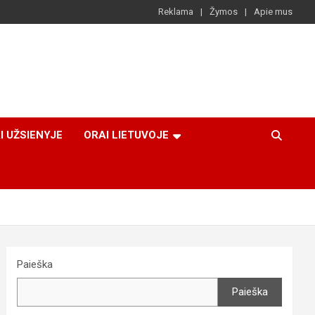
Reklama
Žymos
Apie mus
I UŽSIENYJE
ORAI LIETUVOJE
Paieška
Paieška