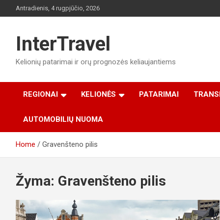
Skip
Antradienis, 4 rugpjūčio, 2026
to
content
InterTravel
Kelionių patarimai ir orų prognozės keliaujantiems
REGIONAI
KELIONĖS
PATARIMAI
TRANS
AUTOMOBILIŲ NUOMA
Home
Gravenšteno pilis
Žyma:
Gravenšteno pilis