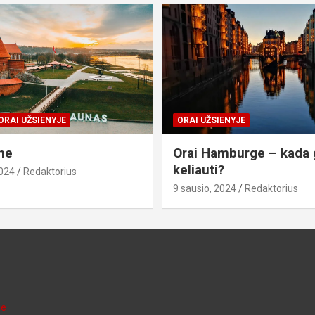
ORAI UŽSIENYJE
ORAI UŽSIENYJE
ne
Orai Hamburge – kada 
keliauti?
2024
Redaktorius
9 sausio, 2024
Redaktorius
je