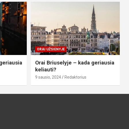
ORAI UŽSIENYJE
geriausia
Orai Briuselyje – kada geriausia
keliauti?
9 sausio, 2024
Redaktorius