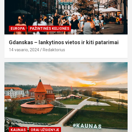
EUROPA
PAŽINTINĖS KELIONĖS
Gdanskas – lankytinos vietos ir kiti patarimai
14 vasario, 2024
Redaktorius
KAUNAS
ORAI UŽSIENYJE