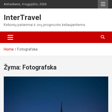
Skip
Antradienis, 4 rugpjūčio, 2026
to
content
InterTravel
Kelionių patarimai ir orų prognozės keliaujantiems
Home
Fotografska
Žyma:
Fotografska