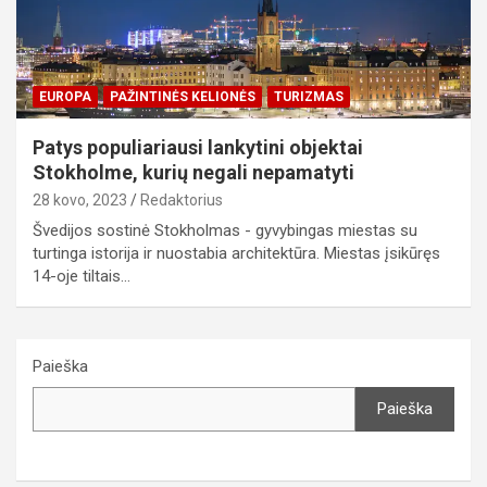
EUROPA
PAŽINTINĖS KELIONĖS
TURIZMAS
Patys populiariausi lankytini objektai
Stokholme, kurių negali nepamatyti
28 kovo, 2023
Redaktorius
Švedijos sostinė Stokholmas - gyvybingas miestas su
turtinga istorija ir nuostabia architektūra. Miestas įsikūręs
14-oje tiltais…
Paieška
Paieška