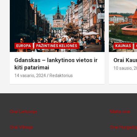
EUROPA
PAŽINTINĖS KELIONĖS
KAUNAS
Gdanskas – lankytinos vietos ir
Orai Kau
kiti patarimai
10 sausio, 
14 vasario, 2024
Redaktorius
Orai Lietuvoje
Malta orai
Orai Vilniuje
Orai Hurgado