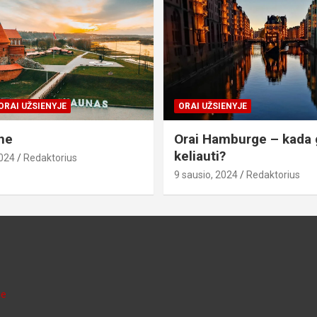
ORAI UŽSIENYJE
ORAI UŽSIENYJE
ne
Orai Hamburge – kada 
keliauti?
2024
Redaktorius
9 sausio, 2024
Redaktorius
je