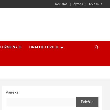
Reklama
Žymos
Apie mus
I UŽSIENYJE
ORAI LIETUVOJE
Paieška
Paieška