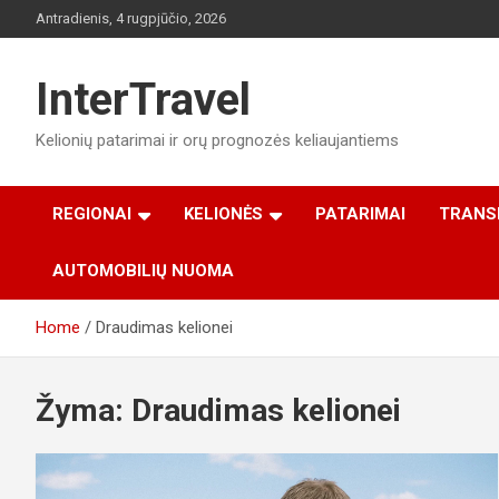
Skip
Antradienis, 4 rugpjūčio, 2026
to
content
InterTravel
Kelionių patarimai ir orų prognozės keliaujantiems
REGIONAI
KELIONĖS
PATARIMAI
TRANS
AUTOMOBILIŲ NUOMA
Home
Draudimas kelionei
Žyma:
Draudimas kelionei