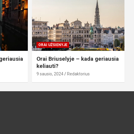
ORAI UŽSIENYJE
geriausia
Orai Briuselyje – kada geriausia
keliauti?
9 sausio, 2024
Redaktorius