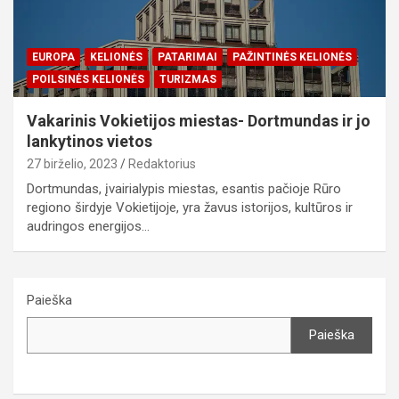
EUROPA
KELIONĖS
PATARIMAI
PAŽINTINĖS KELIONĖS
POILSINĖS KELIONĖS
TURIZMAS
Vakarinis Vokietijos miestas- Dortmundas ir jo
lankytinos vietos
27 birželio, 2023
Redaktorius
Dortmundas, įvairialypis miestas, esantis pačioje Rūro
regiono širdyje Vokietijoje, yra žavus istorijos, kultūros ir
audringos energijos…
Paieška
Paieška