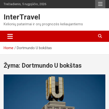
Skip
Trečiadienis, 5 rugpjūčio, 2026
to
content
InterTravel
Kelionių patarimai ir orų prognozės keliaujantiems
Home
Dortmundo U bokštas
Žyma:
Dortmundo U bokštas