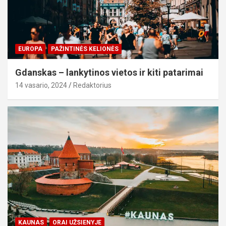
EUROPA
PAŽINTINĖS KELIONĖS
Gdanskas – lankytinos vietos ir kiti patarimai
14 vasario, 2024
Redaktorius
KAUNAS
ORAI UŽSIENYJE