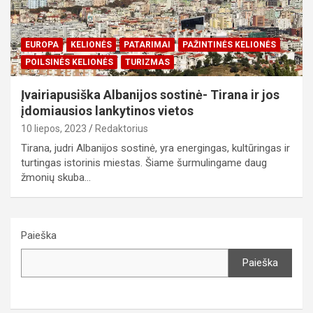
EUROPA
KELIONĖS
PATARIMAI
PAŽINTINĖS KELIONĖS
POILSINĖS KELIONĖS
TURIZMAS
Įvairiapusiška Albanijos sostinė- Tirana ir jos
įdomiausios lankytinos vietos
10 liepos, 2023
Redaktorius
Tirana, judri Albanijos sostinė, yra energingas, kultūringas ir
turtingas istorinis miestas. Šiame šurmulingame daug
žmonių skuba…
Paieška
Paieška