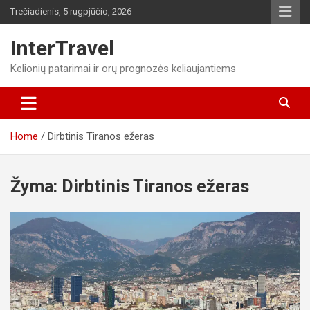
Skip
Trečiadienis, 5 rugpjūčio, 2026
to
content
InterTravel
Kelionių patarimai ir orų prognozės keliaujantiems
Home
Dirbtinis Tiranos ežeras
Žyma:
Dirbtinis Tiranos ežeras