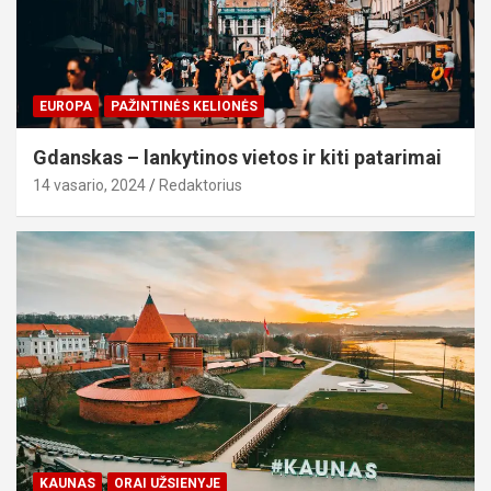
EUROPA
PAŽINTINĖS KELIONĖS
Gdanskas – lankytinos vietos ir kiti patarimai
14 vasario, 2024
Redaktorius
KAUNAS
ORAI UŽSIENYJE